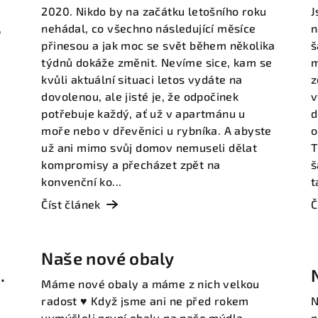
šampuků
2020. Nikdo by na začátku letošního roku
J
,
nehádal, co všechno následující měsíce
n
e
přinesou a jak moc se svět během několika
š
týdnů dokáže změnit. Nevíme sice, kam se
m
kvůli aktuální situaci letos vydáte na
z
dovolenou, ale jisté je, že odpočinek
v
potřebuje každý, ať už v apartmánu u
d
moře nebo v dřevěnici u rybníka. A abyste
o
už ani mimo svůj domov nemuseli dělat
T
kompromisy a přecházet zpět na
š
konvenční ko...
t
Číst článek
Č
Naše nové obaly
Máme nové obaly a máme z nich velkou
radost ♥ Když jsme ani ne před rokem
N
vymýšleli první obaly na naše mýdla,
p