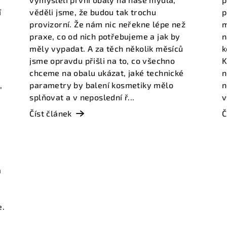
í
věděli jsme, že budou tak trochu
p
provizorní. Že nám nic neřekne lépe než
m
praxe, co od nich potřebujeme a jak by
n
měly vypadat. A za těch několik měsíců
k
jsme opravdu přišli na to, co všechno
K
chceme na obalu ukázat, jaké technické
n
,
parametry by balení kosmetiky mělo
n
splňovat a v neposlední ř...
v
Číst článek
Č
a
e.