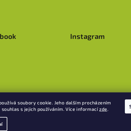
c
í
í
p
r
ebook
Instagram
v
k
y
v
ý
p
i
s
u
používá soubory cookie. Jeho dalším procházením
Sledovat na Instag
 souhlas s jejich používáním. Více informací
zde
.
í
Copyright 2026
B
nastavení cookie