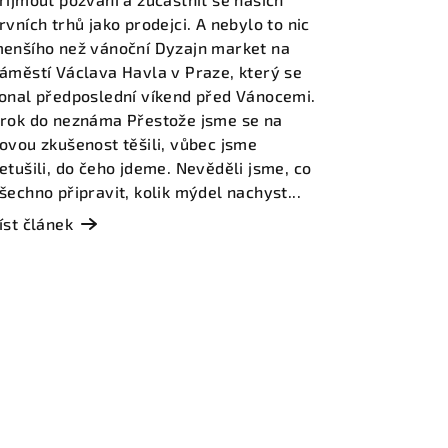
rvních trhů jako prodejci. A nebylo to nic
enšího než vánoční Dyzajn market na
áměstí Václava Havla v Praze, který se
onal předposlední víkend před Vánocemi.
rok do neznáma Přestože jsme se na
ovou zkušenost těšili, vůbec jsme
etušili, do čeho jdeme. Nevěděli jsme, co
šechno připravit, kolik mýdel nachyst...
íst článek