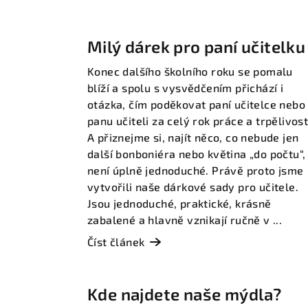
ý
Milý dárek pro paní učitelku
p
i
Konec dalšího školního roku se pomalu
blíží a spolu s vysvědčením přichází i
s
otázka, čím poděkovat paní učitelce nebo
panu učiteli za celý rok práce a trpělivost
č
A přiznejme si, najít něco, co nebude jen
l
další bonboniéra nebo květina „do počtu“,
není úplně jednoduché. Právě proto jsme
á
vytvořili naše dárkové sady pro učitele.
n
Jsou jednoduché, praktické, krásně
zabalené a hlavně vznikají ručně v ...
k
Číst článek
ů
Kde najdete naše mýdla?