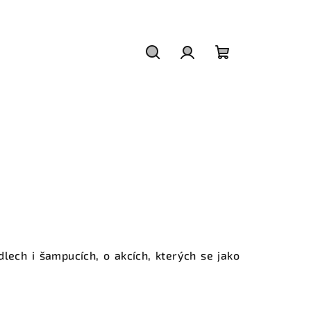
Hledat
Přihlášení
Nákupní
košík
lech i šampucích, o akcích, kterých se jako