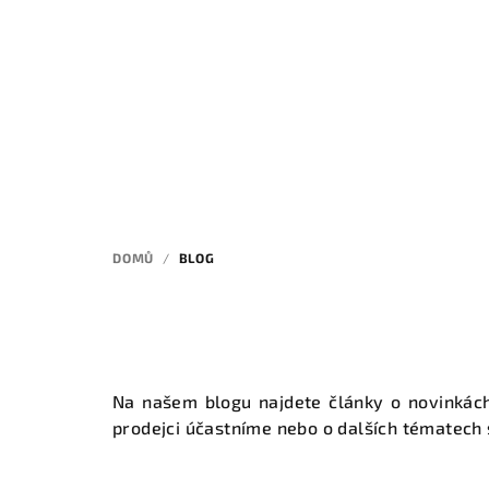
Přejít
na
obsah
DOMŮ
/
BLOG
Na našem blogu najdete články o novinkách 
prodejci účastníme nebo o dalších tématech s
V