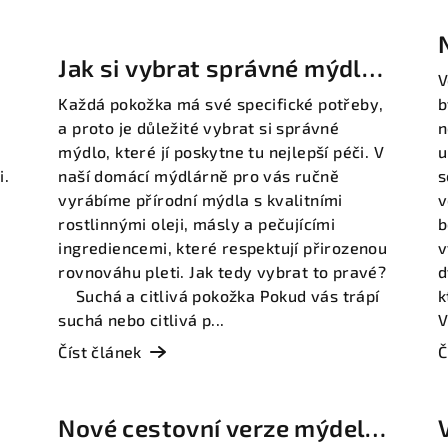
Jak si vybrat správné mýdlo
V
podle typu pokožky
Každá pokožka má své specifické potřeby,
b
a proto je důležité vybrat si správné
n
mýdlo, které jí poskytne tu nejlepší péči. V
u
i.
naší domácí mýdlárně pro vás ručně
s
vyrábíme přírodní mýdla s kvalitními
v
rostlinnými oleji, másly a pečujícími
b
ingrediencemi, které respektují přirozenou
v
rovnováhu pleti. Jak tedy vybrat to pravé?
d
Suchá a citlivá pokožka Pokud vás trápí
k
suchá nebo citlivá p...
V
Číst článek
Č
Nové cestovní verze mýdel a