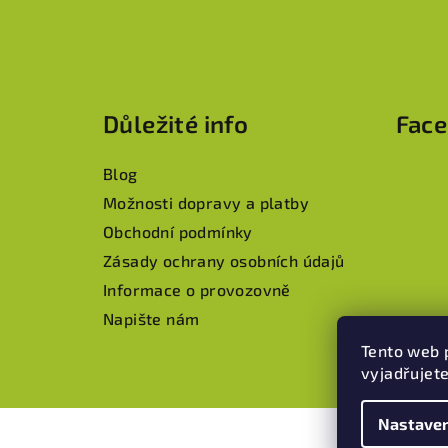
p
a
t
í
Důležité info
Fac
Blog
Možnosti dopravy a platby
Obchodní podmínky
Zásady ochrany osobních údajů
Informace o provozovně
Napište nám
Tento web 
vyjadřujete
Nastaven