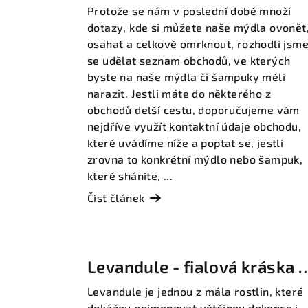
Protože se nám v poslední době množí
dotazy, kde si můžete naše mýdla ovonět
osahat a celkově omrknout, rozhodli jsm
se udělat seznam obchodů, ve kterých
byste na naše mýdla či šampuky měli
narazit. Jestli máte do některého z
obchodů delší cestu, doporučujeme vám
nejdříve využít kontaktní údaje obchodu,
které uvádíme níže a poptat se, jestli
zrovna to konkrétní mýdlo nebo šampuk,
které sháníte, ...
Číst článek
Levandule - fialová kráska z
Provence
Levandule je jednou z mála rostlin, které
dokážou pojmenovat většinou dokonce i