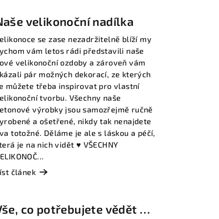
Naše velikonoční nadílka
elikonoce se zase nezadržitelně blíží my
ychom vám letos rádi představili naše
ové velikonoční ozdoby a zároveň vám
kázali pár možných dekorací, ze kterých
e můžete třeba inspirovat pro vlastní
elikonoční tvorbu. Všechny naše
etonové výrobky jsou samozřejmě ručně
yrobené a ošetřené, nikdy tak nenajdete
va totožné. Děláme je ale s láskou a péčí,
terá je na nich vidět ♥️ VŠECHNY
ELIKONOČ...
íst článek
Vše, co potřebujete vědět o