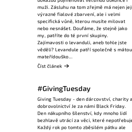
muži. Zásluhu na tom zřejmě má nejen jej
výrazné fialové zbarvení, ale i velmi
specifická vůně, kterou musíte milovat
nebo nesnášet. Doufáme, že stejně jako
my, patříte do té první skupiny.
Zajímavosti o levanduli, aneb tohle jste
věděli? Levandule patří společně s mátou
mateřídouško...
Číst článek
#GivingTuesday
Giving Tuesday - den dárcovství, charity 
dobrovolnictví Je za námi Black Friday.
Den nákupního šílenství, kdy mnoho lidí
bezhlavě utrácí za věci, které nepotřebuj
Každý rok po tomto zběsilém pátku ale