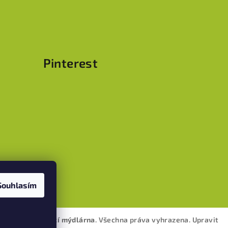
Pinterest
Souhlasím
ramu
ella Mia - domácí mýdlárna
. Všechna práva vyhrazena.
Upravit
s