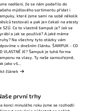
šampucích
sme nadšení, že se nám podařilo do
ašeho mýdlového sortimentu přidat i
ampuky, které jsme sami na sobě několik
ěsíců testovali a pak jen čekali na atesty
e SZÚ. Co to vlastně šampuk je? Jak se
yrábí a jak se používá? A jaké máme
ruhy? Na všechny tyto otázky vám
dpovíme v dnešním článku. ŠAMPUK - CO
O VLASTNĚ JE? Šampuk je tuhá forma
amponu na vlasy. Ty naše samozřejmě,
ak jako vš...
íst článek
Naše první trhy
a konci minulého roku jsme se rozhodli
řijmout pozvání a zúčastnit se našich