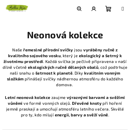
Přejít
na
obsah
Nákupn
Hledat
Přihlášení
Neonová kolekce
košík
Naše
řemeslné přírodní svíčky
jsou
vyráběny ručně z
kvalitního
sojového vosku
, který je
ekologický a šetrný k
životnímu prostředí
. Každá svíčka je pečlivě připravena v naší
dílně včetně
ekologických ručně dělaných obalů
, což podtrhuje
naši snahu o
šetrnost k planetě
. Díky
kvalitním vonným
složkám
přinášejí svíčky nádhernou atmosféru do každého
domova.
Letní neonová kolekce
zaujme
výraznými barvami a svěžími
vůněmi
ve formě vonných olejů.
Dřevěné knoty
při hoření
jemně praskají a umocňují atmosféru letního večera. Skvělé
pro ty, kdo milují
energii, barvy a svěží vůně
.