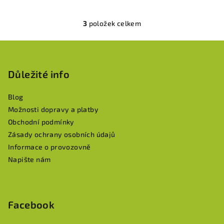
3
položek celkem
O
v
Z
l
á
á
p
Důležité info
d
a
a
c
Blog
t
í
Možnosti dopravy a platby
í
p
Obchodní podmínky
r
Zásady ochrany osobních údajů
v
Informace o provozovně
k
Napište nám
y
v
ý
p
Facebook
i
s