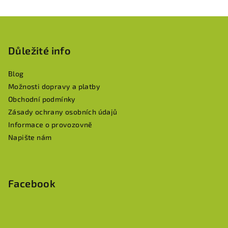
Z
á
p
Důležité info
a
Blog
t
Možnosti dopravy a platby
í
Obchodní podmínky
Zásady ochrany osobních údajů
Informace o provozovně
Napište nám
Facebook