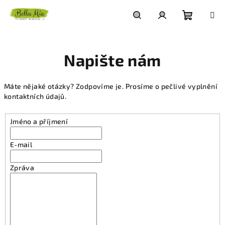
Přejít
na
obsah
Nákupn
Hledat
Přihlášení
Napište nám
košík
Máte nějaké otázky? Zodpovíme je. Prosíme o pečlivé vyplnění
kontaktních údajů.
Jméno a příjmení
E-mail
Zpráva