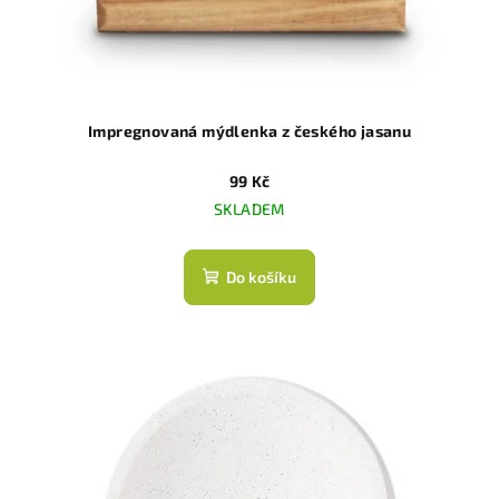
d
u
k
t
ů
Impregnovaná mýdlenka z českého jasanu
99 Kč
SKLADEM
Do košíku