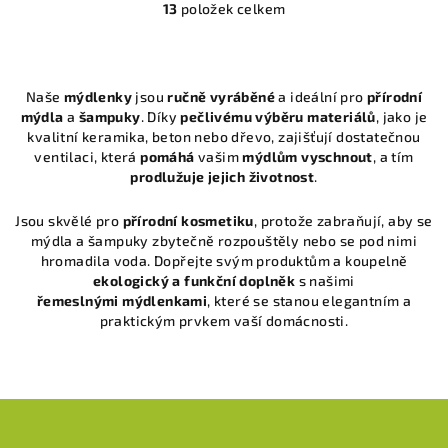
13
položek celkem
O
v
l
á
Naše
mýdlenky
jsou
ručně vyráběné
a ideální pro
přírodní
d
mýdla
a
šampuky
. Díky
pečlivému výběru materiálů
, jako je
a
kvalitní keramika, beton nebo dřevo, zajišťují dostatečnou
c
ventilaci, která
pomáhá
vašim
mýdlům vyschnout
, a tím
í
prodlužuje jejich životnost
.
p
Jsou skvělé pro
přírodní kosmetiku
, protože zabraňují, aby se
r
mýdla a šampuky zbytečně rozpouštěly nebo se pod nimi
v
hromadila voda. Dopřejte svým produktům a koupelně
k
ekologický a funkční doplněk
s našimi
y
řemeslnými
mýdlenkami
, které se stanou elegantním a
v
praktickým prvkem vaší domácnosti.
ý
p
i
Z
s
u
á