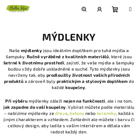
Přejít
na
obsah
Nákupn
Hledat
Přihlášení
MÝDLENKY
košík
Naše
mýdlenky
jsou ideálním doplňkem pro tuhá mýdla a
šampuky.
Ručně vyráběné z kvalitních materiálů
, které jsou
šetrné k životnímu prostředí
, zajistí, že vaše mýdla a šampuky
budou vždy dobře uskladněné a suché. Tyto mýdlenky jsou
navrženy tak, aby
prodloužily životnost vašich přírodních
produktů
a zároveň byly
praktickým a stylovým doplňkem
do
každé
koupelny
.
Při výběru
mýdlenky záleží
nejen na funkčnosti
, ale i na tom,
jak zapadne do vaší koupelny
. Vybírat můžete podle materiálu
– nabízíme mýdlenky ze
dřeva
,
betonu
nebo
keramiky
, každá s
jiným charakterem a vzhledem. Zohlednit ale můžete i barvu či
celkový design, aby ladila s vaším interiérem a dělala vám
radost každý den.