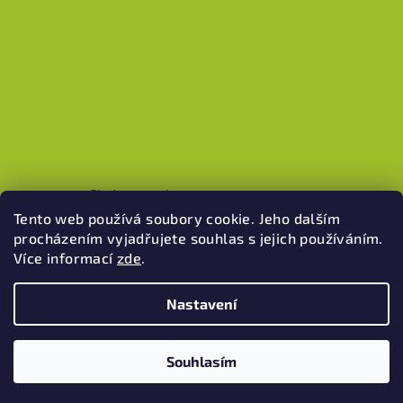
Sledovat na Instagramu
Tento web používá soubory cookie. Jeho dalším
procházením vyjadřujete souhlas s jejich používáním.
Více informací
zde
.
Pinterest
Nastavení
Copyright 2026
Bella Mia - domácí mýdlárna
. Všechna práva
vyhrazena.
Upravit nastavení cookies
Souhlasím
Vytvořil Shoptet