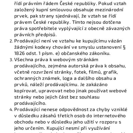
řídí právním řádem České republiky. Pokud vztah
založený kupní smlouvou obsahuje mezinárodní
prvek, pak strany sjednávají, že vztah se řídí
právem České republiky. Tímto nejsou dotčena
práva spotřebitele vyplývající z obecně závazných
právních předpisů.
Prodávající není ve vztahu ke kupujícímu vázán
žádnými kodexy chování ve smyslu ustanovení §
1826 odst. 1 písm. e) občanského zákoníku.
Všechna práva k webovým stránkám
prodávajícího, zejména autorská práva k obsahu,
včetně rozvržení stránky, fotek, filmů, grafik,
ochranných známek, loga a dalšího obsahu a
prvků, náleží prodávajícímu. Je zakázáno
kopírovat, upravovat nebo jinak používat webové
stránky nebo jejich část bez souhlasu
prodávajícího.
Prodávající nenese odpovědnost za chyby vzniklé
v důsledku zásahů třetích osob do internetového
obchodu nebo v důsledku jeho užití v rozporu s
jeho určením. Kupující nesmí při využívání