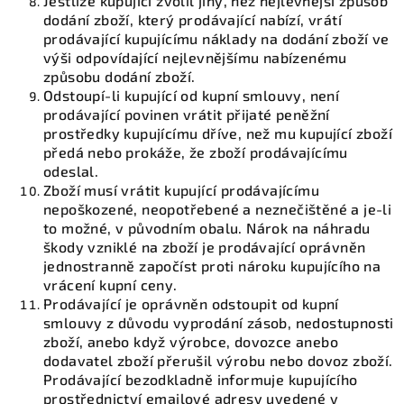
Jestliže kupující zvolil jiný, než nejlevnější způsob
dodání zboží, který prodávající nabízí, vrátí
prodávající kupujícímu náklady na dodání zboží ve
výši odpovídající nejlevnějšímu nabízenému
způsobu dodání zboží.
Odstoupí-li kupující od kupní smlouvy, není
prodávající povinen vrátit přijaté peněžní
prostředky kupujícímu dříve, než mu kupující zboží
předá nebo prokáže, že zboží prodávajícímu
odeslal.
Zboží musí vrátit kupující prodávajícímu
nepoškozené, neopotřebené a neznečištěné a je-li
to možné, v původním obalu. Nárok na náhradu
škody vzniklé na zboží je prodávající oprávněn
jednostranně započíst proti nároku kupujícího na
vrácení kupní ceny.
Prodávající je oprávněn odstoupit od kupní
smlouvy z důvodu vyprodání zásob, nedostupnosti
zboží, anebo když výrobce, dovozce anebo
dodavatel zboží přerušil výrobu nebo dovoz zboží.
Prodávající bezodkladně informuje kupujícího
prostřednictví emailové adresy uvedené v