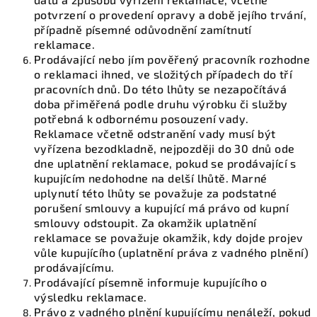
potvrzení o provedení opravy a době jejího trvání,
případně písemné odůvodnění zamítnutí
reklamace.
Prodávající nebo jím pověřený pracovník rozhodne
o reklamaci ihned, ve složitých případech do tří
pracovních dnů. Do této lhůty se nezapočítává
doba přiměřená podle druhu výrobku či služby
potřebná k odbornému posouzení vady.
Reklamace včetně odstranění vady musí být
vyřízena bezodkladně, nejpozději do 30 dnů ode
dne uplatnění reklamace, pokud se prodávající s
kupujícím nedohodne na delší lhůtě. Marné
uplynutí této lhůty se považuje za podstatné
porušení smlouvy a kupující má právo od kupní
smlouvy odstoupit. Za okamžik uplatnění
reklamace se považuje okamžik, kdy dojde projev
vůle kupujícího (uplatnění práva z vadného plnění)
prodávajícímu.
Prodávající písemně informuje kupujícího o
výsledku reklamace.
Právo z vadného plnění kupujícímu nenáleží, pokud