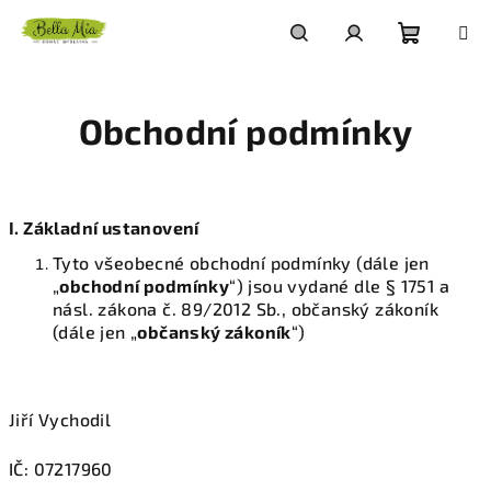
Přejít
na
obsah
Nákupn
Hledat
Přihlášení
Obchodní podmínky
košík
I. Základní ustanovení
Tyto všeobecné obchodní podmínky (dále jen
„
obchodní podmínky
“) jsou vydané dle § 1751 a
násl. zákona č. 89/2012 Sb., občanský zákoník
(dále jen „
občanský zákoník
“)
Jiří Vychodil
IČ: 07217960