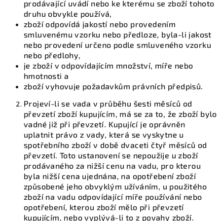
prodávající uvádí nebo ke kterému se zboží tohoto
druhu obvykle používá,
zboží odpovídá jakostí nebo provedením
smluvenému vzorku nebo předloze, byla-li jakost
nebo provedení určeno podle smluveného vzorku
nebo předlohy,
je zboží v odpovídajícím množství, míře nebo
hmotnosti a
zboží vyhovuje požadavkům právních předpisů.
Projeví-li se vada v průběhu šesti měsíců od
převzetí zboží kupujícím, má se za to, že zboží bylo
vadné již při převzetí. Kupující je oprávněn
uplatnit právo z vady, která se vyskytne u
spotřebního zboží v době dvaceti čtyř měsíců od
převzetí. Toto ustanovení se nepoužije u zboží
prodávaného za nižší cenu na vadu, pro kterou
byla nižší cena ujednána, na opotřebení zboží
způsobené jeho obvyklým užíváním, u použitého
zboží na vadu odpovídající míře používání nebo
opotřebení, kterou zboží mělo při převzetí
kupujícím, nebo vyplývá-li to z povahy zboží.