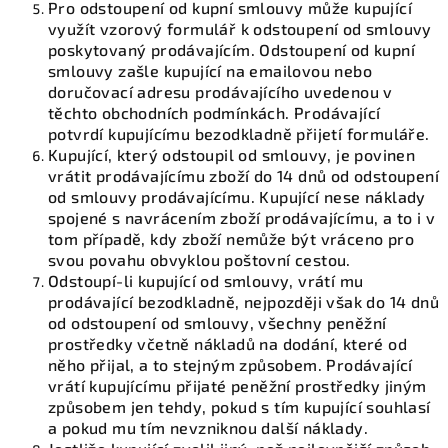
Pro odstoupení od kupní smlouvy může kupující
využít vzorový formulář k odstoupení od smlouvy
poskytovaný prodávajícím. Odstoupení od kupní
smlouvy zašle kupující na emailovou nebo
doručovací adresu prodávajícího uvedenou v
těchto obchodních podmínkách. Prodávající
potvrdí kupujícímu bezodkladně přijetí formuláře.
Kupující, který odstoupil od smlouvy, je povinen
vrátit prodávajícímu zboží do 14 dnů od odstoupení
od smlouvy prodávajícímu. Kupující nese náklady
spojené s navrácením zboží prodávajícímu, a to i v
tom případě, kdy zboží nemůže být vráceno pro
svou povahu obvyklou poštovní cestou.
Odstoupí-li kupující od smlouvy, vrátí mu
prodávající bezodkladně, nejpozději však do 14 dnů
od odstoupení od smlouvy, všechny peněžní
prostředky včetně nákladů na dodání, které od
něho přijal, a to stejným způsobem. Prodávající
vrátí kupujícímu přijaté peněžní prostředky jiným
způsobem jen tehdy, pokud s tím kupující souhlasí
a pokud mu tím nevzniknou další náklady.