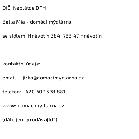
DIČ: Neplátce DPH
Bella Mia - domácí mýdlárna
se sídlem: Hněvotín 384, 783 47 Hněvotín
kontaktní údaje:
email jirka@domacimydlarna.cz
telefon: +420 602 578 881
www: domacimydlarna.cz
(dále jen „
prodávající
“)