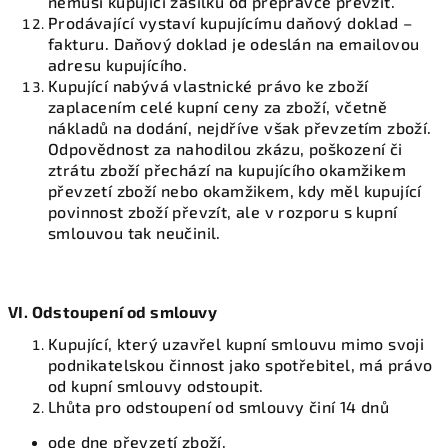
nemusí kupující zásilku od přepravce převzít.
Prodávající vystaví kupujícímu daňový doklad –
fakturu. Daňový doklad je odeslán na emailovou
adresu kupujícího.
Kupující nabývá vlastnické právo ke zboží
zaplacením celé kupní ceny za zboží, včetně
nákladů na dodání, nejdříve však převzetím zboží.
Odpovědnost za nahodilou zkázu, poškození či
ztrátu zboží přechází na kupujícího okamžikem
převzetí zboží nebo okamžikem, kdy měl kupující
povinnost zboží převzít, ale v rozporu s kupní
smlouvou tak neučinil.
VI. Odstoupení od smlouvy
Kupující, který uzavřel kupní smlouvu mimo svoji
podnikatelskou činnost jako spotřebitel, má právo
od kupní smlouvy odstoupit.
Lhůta pro odstoupení od smlouvy činí 14 dnů
ode dne převzetí zboží,