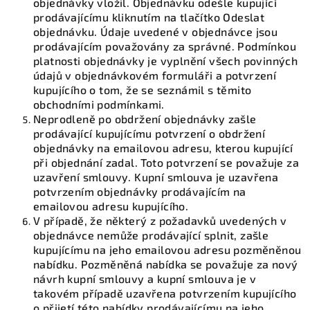
objednávky vložil. Objednávku odešle kupující
prodávajícímu kliknutím na tlačítko Odeslat
objednávku. Údaje uvedené v objednávce jsou
prodávajícím považovány za správné. Podmínkou
platnosti objednávky je vyplnění všech povinných
údajů v objednávkovém formuláři a potvrzení
kupujícího o tom, že se seznámil s těmito
obchodními podmínkami.
Neprodleně po obdržení objednávky zašle
prodávající kupujícímu potvrzení o obdržení
objednávky na emailovou adresu, kterou kupující
při objednání zadal. Toto potvrzení se považuje za
uzavření smlouvy. Kupní smlouva je uzavřena
potvrzením objednávky prodávajícím na
emailovou adresu kupujícího.
V případě, že některý z požadavků uvedených v
objednávce nemůže prodávající splnit, zašle
kupujícímu na jeho emailovou adresu pozměněnou
nabídku. Pozměněná nabídka se považuje za nový
návrh kupní smlouvy a kupní smlouva je v
takovém případě uzavřena potvrzením kupujícího
o přijetí této nabídky prodávajícímu na jeho