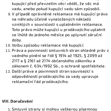
kupující před převzetím věci věděl, že věc má
vadu, anebo pokud kupující vadu sám způsobil.
V případě oprávněné reklamace má kupující právo
na náhradu účelně vynaložených nákladů
vzniklých v souvislosti s uplatněním reklamace.
Toto právo může kupující u prodávajícího uplatnit
ve lhůtě do jednoho měsíce po uplynutí záruční
doby.
Volbu způsobu reklamace má kupující.
Práva a povinnosti smluvních stran ohledně práv z
vadného plnění se řídí § 1914 až 1925, § 2099 až
2117 a § 2161 až 2174 občanského zákoníku a
zákonem č. 634/1992 Sb., o ochraně spotřebitele.
Další práva a povinnosti stran související s
odpovědností prodávajícího za vady upravuje
reklamační řád prodávajícího.
VIII. Doručování
Smluvní strany si mohou veškerou písemnou