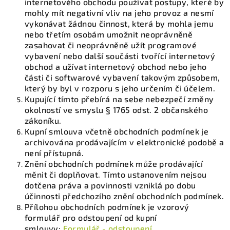
internetového obchodu používat postupy, které by
mohly mít negativní vliv na jeho provoz a nesmí
vykonávat žádnou činnost, která by mohla jemu
nebo třetím osobám umožnit neoprávněně
zasahovat či neoprávněně užít programové
vybavení nebo další součásti tvořící internetový
obchod a užívat internetový obchod nebo jeho
části či softwarové vybavení takovým způsobem,
který by byl v rozporu s jeho určením či účelem.
Kupující tímto přebírá na sebe nebezpečí změny
okolností ve smyslu § 1765 odst. 2 občanského
zákoníku.
Kupní smlouva včetně obchodních podmínek je
archivována prodávajícím v elektronické podobě a
není přístupná.
Znění obchodních podmínek může prodávající
měnit či doplňovat. Tímto ustanovením nejsou
dotčena práva a povinnosti vzniklá po dobu
účinnosti předchozího znění obchodních podmínek.
Přílohou obchodních podmínek je vzorový
formulář pro odstoupení od kupní
smlouvy:
Formulář - odstoupení
.