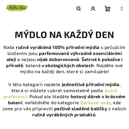
Přejít
na
obsah
Nákupn
Hledat
Přihlášení
MÝDLO NA KAŽDÝ DEN
košík
Naše
ručně vyráběná 100% přírodní mýdla
s pečujícím
složením jsou
parfemovaná výhradně esenciálními
oleji
a nejsou
nijak dobarvovaná
.
Šetrná k pokožce i
přírodě
, balená
v ekologických obalech
. Najděte své
mýdlo na každý den, které si zamilujete!
V této kategorii najdete
jednotlivá přírodní mýdla
,
která si můžete vybrat samostatně podle
svých
preferencí
. Pokud ale hledáte
hotový dárek v krásném
balení
, nahlédněte do kategorie
Dárkové sady
, kde
jsme pro vás připravili
pečlivě sladěné balíčky
z našich
ručně vyráběných produktů
.