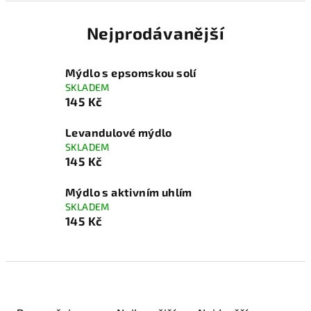
Nejprodávanější
Mýdlo s epsomskou solí
SKLADEM
145 Kč
Levandulové mýdlo
SKLADEM
145 Kč
Mýdlo s aktivním uhlím
SKLADEM
145 Kč
Ř