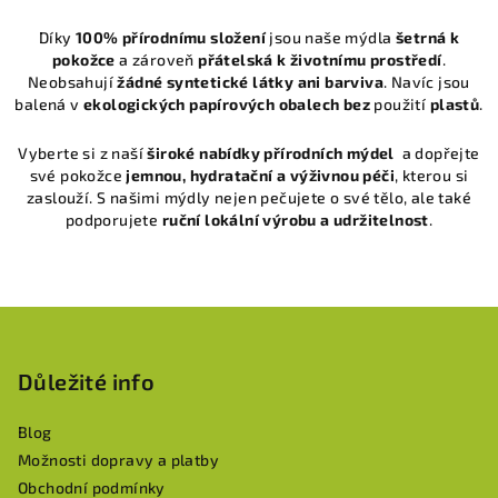
u
Díky
100% přírodnímu složení
jsou naše mýdla
šetrná k
pokožce
a zároveň
přátelská k životnímu prostředí
.
Neobsahují
žádné syntetické látky ani barviva
. Navíc jsou
balená v
ekologických papírových obalech
bez
použití
plastů
.
Vyberte si z naší
široké nabídky přírodních mýdel
a dopřejte
své pokožce
jemnou, hydratační a výživnou péči
, kterou si
zaslouží. S našimi mýdly nejen pečujete o své tělo, ale také
podporujete
ruční lokální výrobu a udržitelnost
.
Z
á
p
Důležité info
a
Blog
t
Možnosti dopravy a platby
í
Obchodní podmínky