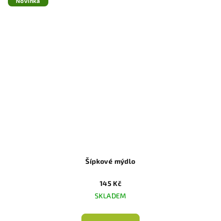
Novinka
Šípkové mýdlo
145 Kč
SKLADEM