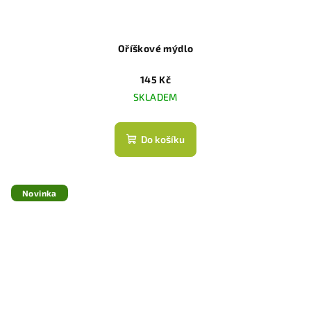
Oříškové mýdlo
145 Kč
SKLADEM
Do košíku
Novinka