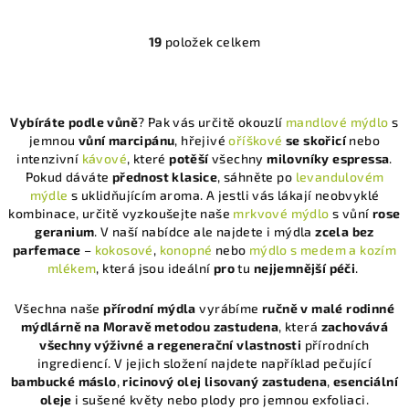
19
položek celkem
O
v
l
á
Vybíráte podle vůně
? Pak vás určitě okouzlí
mandlové mýdlo
s
d
jemnou
vůní marcipánu
, hřejivé
oříškové
se skořicí
nebo
a
intenzivní
kávové
, které
potěší
všechny
milovníky espressa
.
c
Pokud dáváte
přednost klasice
, sáhněte po
levandulovém
í
mýdle
s uklidňujícím aroma. A jestli vás lákají neobvyklé
kombinace, určitě vyzkoušejte naše
mrkvové mýdlo
s vůní
rose
p
geranium
. V naší nabídce ale najdete i mýdla
zcela bez
r
parfemace
–
kokosové
,
konopné
nebo
mýdlo s medem a kozím
v
mlékem
, která jsou ideální
pro
tu
nejjemnější péči
.
k
y
Všechna naše
přírodní mýdla
vyrábíme
ručně v malé rodinné
v
mýdlárně na Moravě metodou zastudena
, která
zachovává
ý
všechny výživné a regenerační vlastnosti
přírodních
p
ingrediencí. V jejich složení najdete například pečující
bambucké máslo
,
ricinový olej lisovaný zastudena
,
esenciální
i
oleje
i sušené květy nebo plody pro jemnou exfoliaci.
s