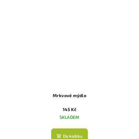
Mrkvové mýdlo
145 Kč
SKLADEM
Do košíku