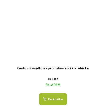
Cestovní mýdlo s epsomskou solí + krabička
145 Kč
SKLADEM
Do košíku