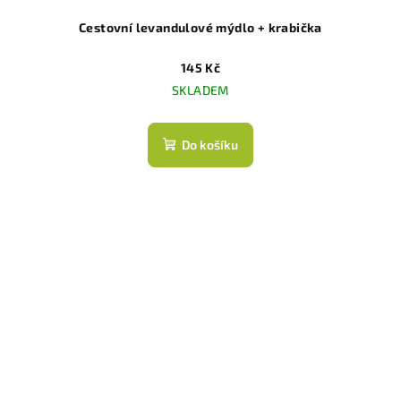
Cestovní levandulové mýdlo + krabička
145 Kč
SKLADEM
Do košíku