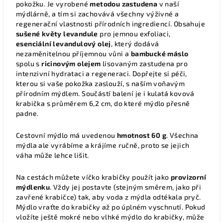
pokožku. Je vyrobené
metodou zastudena
v naší
mýdlárně, a tím si zachovává všechny výživné a
regenerační vlastnosti přírodních ingrediencí. Obsahuje
sušené květy levandule
pro jemnou exfoliaci,
esenciální levandulový olej
, který dodává
nezaměnitelnou příjemnou vůni a
bambucké máslo
spolu s
ricinovým olejem
lisovaným zastudena pro
intenzivní hydrataci a regeneraci. Dopřejte si péči,
kterou si vaše pokožka zaslouží, s naším voňavým
přírodním mýdlem.
Součástí balení je i kulatá kovová
krabička s průměrem 6,2 cm, do které mýdlo přesně
padne.
Cestovní mýdlo má uvedenou
hmotnost 60 g
. Všechna
mýdla ale vyrábíme a krájíme ručně, proto se jejich
váha může lehce lišit.
Na cestách můžete víčko krabičky použít jako
provizorní
mýdlenku
. Vždy jej postavte (stejným směrem, jako při
zavřené krabičce) tak, aby voda z mýdla odtékala pryč.
Mýdlo vraťte do krabičky až po úplném vyschnutí. Pokud
vložíte ještě mokré nebo vlhké mýdlo do krabičky, může