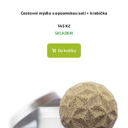
Cestovní mýdlo s epsomskou solí + krabička
145 Kč
SKLADEM
Do košíku