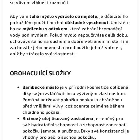
se vlivem vlhkosti rozmočit.
Aby vám
tuhé
mýdlo vydrželo co nejdéle
, je důležité ho
po každém použití nechat
důkladně vyschnout
. Umístěte
ho na
mýdlenku s odtokem
, která zabrání hromadění
vody pod mýdlem. Pokud mýdlo nepoužíváte delší dobu,
uchovávejte ho na suchém a dobře větraném místě. Tím
zachováte jeho pevnost a prodloužíte jeho životnost,
aniž by ztrácelo své vlastnosti.
OBOHACUJÍCÍ SLOŽKY
Bambucké máslo
je v přírodní kosmetice oblíbené
díky svým zvláčňujícím a výživným vlastnostem.
Pomáhá udržovat pokožku hebkou a chráněnou
před vnějšími vlivy, což oceníte zejména během
chladného počasí.
Ricinový olej lisovaný zastudena
je ceněný pro
své hydratační schopnosti a schopnost zanechat
pokožku jemnou a pružnou. Díky své konzistenci je
vhodný pro péči o suchou pokožku.