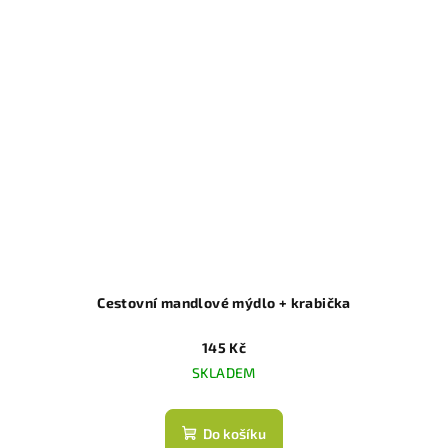
Cestovní mandlové mýdlo + krabička
145 Kč
SKLADEM
Do košíku