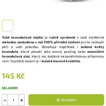
Tuhé levandulové mýdlo
je
ručně vyrobené
v naší mýdlárně
metodou zastudena
a
má 100% přírodní složení
pro tu nejlepší
péči o vaši pokožku. Obsahuje například i
sušené květy
levandule
, které působí jako jemný peeling nebo
esenciální
levandulový olej
, který mu dodává nezaměnitelnou příjemnou
vůni.
Součástí balení je i
kulatá kovová krabička
.
145 Kč
Měrná
SKLADEM
cena:
−
+
Do košíku