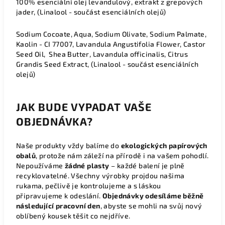
100% esenciální olej levandulový, extrakt z grepových
jader, (Linalool - součást esenciálních olejů)
Sodium Cocoate, Aqua, Sodium Olivate, Sodium Palmate,
Kaolin - CI 77007, Lavandula Angustifolia Flower, Castor
Seed Oil, Shea Butter
,
Lavandula officinalis, Citrus
Grandis Seed Extract, (Linalool - součást esenciálních
olejů)
JAK BUDE VYPADAT VAŠE
OBJEDNÁVKA?
Naše produkty vždy balíme do
ekologických papírových
obalů
, protože nám záleží na přírodě i na vašem pohodlí.
Nepoužíváme
žádné plasty
– každé balení je plně
recyklovatelné. Všechny výrobky projdou našima
rukama, pečlivě je kontrolujeme a s láskou
připravujeme k odeslání.
Objednávky odesíláme běžně
následující pracovní den
, abyste se mohli na svůj nový
oblíbený kousek těšit co nejdříve.