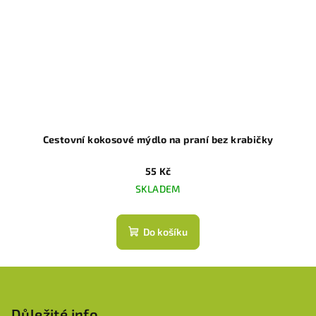
Cestovní kokosové mýdlo na praní bez krabičky
55 Kč
SKLADEM
Do košíku
Z
á
p
Důležité info