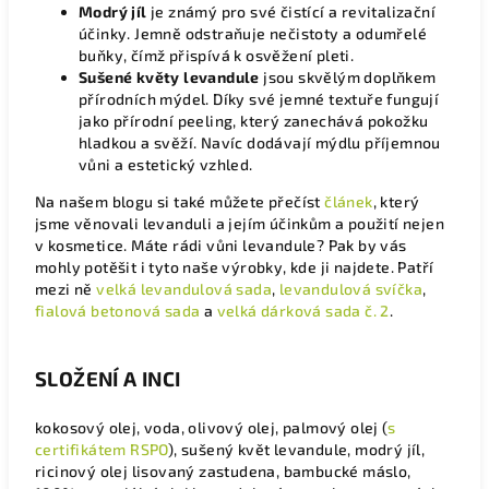
Modrý jíl
je známý pro své čistící a revitalizační
účinky. Jemně odstraňuje nečistoty a odumřelé
buňky, čímž přispívá k osvěžení pleti.
Sušené květy levandule
jsou skvělým doplňkem
přírodních mýdel. Díky své jemné textuře fungují
jako přírodní peeling, který zanechává pokožku
hladkou a svěží. Navíc dodávají mýdlu příjemnou
vůni a estetický vzhled.
Na našem blogu si také můžete přečíst
článek
, který
jsme věnovali levanduli a jejím účinkům a použití nejen
v kosmetice.
Máte rádi vůni levandule? Pak by vás
mohly potěšit i tyto naše výrobky, kde ji najdete. Patří
mezi ně
velká levandulová sada
,
levandulová svíčka
,
fialová betonová sada
a
velká dárková sada č. 2
.
SLOŽENÍ A INCI
kokosový olej, voda, olivový olej, palmový olej (
s
certifikátem RSPO
), sušený květ levandule, modrý jíl,
ricinový olej lisovaný zastudena, bambucké máslo,