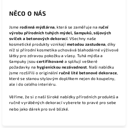
NĚCO O NÁS
Jsme
rodinná mýdlárna
, která se zaměřuje na
ruční
výrobu přírodních tuhých mýdel, šampuků, sójových
svíček a betonových dekorací
. Všechny naše
kosmetické produkty vznikají
metodou zastudena
, díky
níž si přírodní kosmetika uchovává blahodárné výživové
látky pro zdravou pokožku a vlasy. Tuhá mýdla a
šampuky jsou
certifikované
a splňují veškeré
požadavky na
hygienickou nezávadnost
. Naši nabídku
jsme rozšířili o originální
ručně lité betonové dekorace
,
které se stanou stylovým doplňkem nejen do koupelny,
ale i do celého interiéru.
Věříme, že si z naší široké nabídky přírodních produktů a
ručně vyráběných dekorací vyberete to pravé pro sebe
nebo jako dárek pro své blízké.