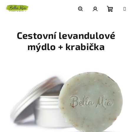
Přejít
na
obsah
Nákupn
Hledat
Přihlášení
Cestovní levandulové
košík
mýdlo + krabička