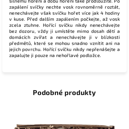
silnému hoření a dobu hoření také prodloužíte. Po
zapálení svíčky nechte vosk rovnoměrně roztát,
nenechávejte však svíčku hořet více jak 4 hodiny
v kuse. Před dalším zapálením počkejte, až vosk
zcela ztuhne. Hořící svíčku nikdy nenechávejte
bez dozoru, vždy ji umístěte mimo dosah dětí a
domácích zvířat a nenechávejte ji v blízkosti
předmětů, které se mohou snadno vznítit ani na
jejich povrchu. Hořící svíčku nikdy nepřenášejte a
zapalujte ji pouze na nehořlavé podložce.
Podobné produkty