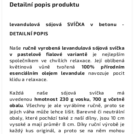
Detailní popis produktu
levandulová sójová SVÍČKA v betonu -
DETAILNÍ POPIS
Naše
ručně vyrobená levandulová sójová svíčka
v pastelově fialové variantě
je nejlepším
společníkem ve chvílích relaxace. Její oblíbená
květinová vůně tvořená
100% přírodním
esenciálním olejem levandule
navozuje pocit
klidu a relaxace.
Každá naše sójová svíčka má
uvedenou
hmotnost 230 g vosku, 700 g včetně
obalu
. Všechny je ale vyrábíme ručně, proto se
jejich váha může lehce lišit. Barevné či neutrální
obaly, které pochází také z naší dílny, jsou 10 cm
vysoké a mají průměr 8 cm. Díky ruční výrobě je
každý kus originál, a proto se na něm mohou