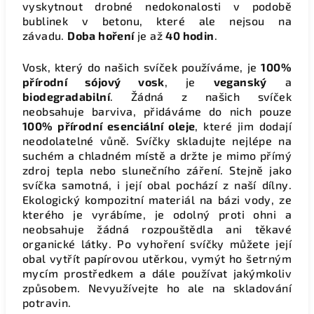
vyskytnout drobné nedokonalosti v podobě
bublinek v betonu, které ale nejsou na
závadu.
Doba hoření
je až
40 hodin
.
Vosk, který do našich svíček používáme, je
100%
přírodní sójový vosk
, je
veganský
a
biodegradabilní
. Žádná z našich svíček
neobsahuje barviva, přidáváme do nich pouze
100% přírodní esenciální oleje
, které jim dodají
neodolatelné vůně. Svíčky skladujte nejlépe na
suchém a chladném místě a držte je mimo přímý
zdroj tepla nebo slunečního záření. Stejně jako
svíčka samotná, i její obal pochází z naší dílny.
Ekologický kompozitní materiál na bázi vody, ze
kterého je vyrábíme, je odolný proti ohni a
neobsahuje žádná rozpouštědla ani těkavé
organické látky. Po vyhoření svíčky můžete její
obal vytřít papírovou utěrkou, vymýt ho šetrným
mycím prostředkem a dále používat jakýmkoliv
způsobem. Nevyužívejte ho ale na skladování
potravin.