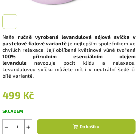
Naše
ručně vyrobená levandulová sójová svíčka v
pastelově fialové variantě
je nejlepším společníkem ve
chvílích relaxace. Její oblíbená květinová vůně tvořená
100% přírodním esenciálním olejem
levandule
navozuje pocit klidu a relaxace.
Levandulovou svíčku můžete mít i v neutrální šedé či
bílé variantě.
499 Kč
Měrná
SKLADEM
cena:
−
+
Do košíku