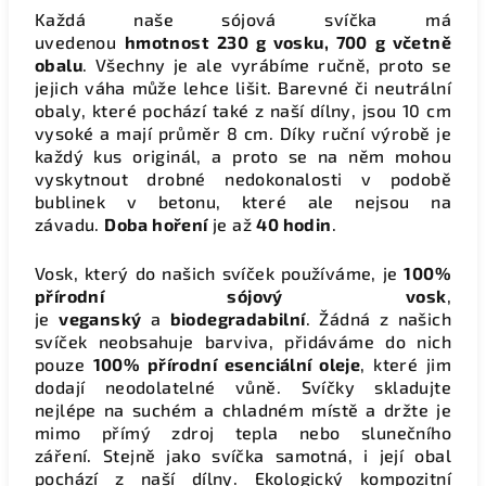
Každá naše sójová svíčka má
uvedenou
hmotnost 230 g vosku, 700 g včetně
obalu
. Všechny je ale vyrábíme ručně, proto se
jejich váha může lehce lišit. Barevné či neutrální
obaly, které pochází také z naší dílny, jsou 10 cm
vysoké a mají průměr 8 cm. Díky ruční výrobě je
každý kus originál, a proto se na něm mohou
vyskytnout drobné nedokonalosti v podobě
bublinek v betonu, které ale nejsou na
závadu.
Doba hoření
je až
40 hodin
.
Vosk, který do našich svíček používáme, je
100%
přírodní sójový vosk
,
je
veganský
a
biodegradabilní
. Žádná z našich
svíček neobsahuje barviva, přidáváme do nich
pouze
100% přírodní esenciální oleje
, které jim
dodají neodolatelné vůně. Svíčky skladujte
nejlépe na suchém a chladném místě a držte je
mimo přímý zdroj tepla nebo slunečního
záření. Stejně jako svíčka samotná, i její obal
pochází z naší dílny. Ekologický kompozitní