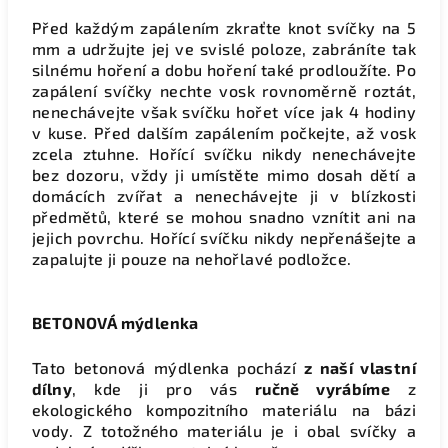
Před každým zapálením zkraťte knot svíčky na 5
mm
a udržujte jej ve svislé poloze, zabráníte tak
silnému hoření a dobu hoření také prodloužíte. Po
zapálení svíčky nechte vosk rovnoměrně roztát,
nenechávejte však svíčku hořet více jak 4 hodiny
v kuse. Před dalším zapálením počkejte, až vosk
zcela ztuhne. Hořící svíčku nikdy nenechávejte
bez dozoru, vždy ji umístěte mimo dosah dětí a
domácích zvířat a nenechávejte ji v blízkosti
předmětů, které se mohou snadno vznítit ani na
jejich povrchu. Hořící svíčku nikdy nepřenášejte a
zapalujte ji pouze na nehořlavé podložce.
BETONOVÁ mýdlenka
Tato betonová mýdlenka pochází
z naší vlastní
dílny
, kde ji pro vás
r
učně
vyrábíme
z
ekologického kompozitního materiálu na bázi
vody. Z totožného materiálu je i obal svíčky a