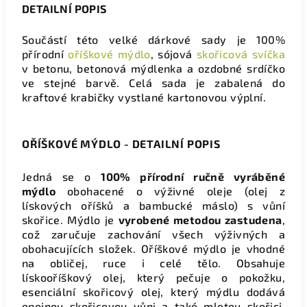
DETAILNÍ POPIS
Součástí této velké dárkové sady je 100%
přírodní
oříškové mýdlo
, sójová
skořicová svíčka
v betonu, betonová mýdlenka a ozdobné srdíčko
ve stejné barvě. Celá sada je zabalená do
kraftové krabičky vystlané kartonovou výplní.
OŘÍŠKOVÉ MÝDLO - DETAILNÍ POPIS
Jedná se o
100% přírodní ručně vyráběné
mýdlo
obohacené o výživné oleje (olej z
lískových oříšků a bambucké máslo) s vůní
skořice. Mýdlo je
vyrobené metodou zastudena
,
což zaručuje zachování všech výživných a
obohacujících složek. Oříškové mýdlo je vhodné
na obličej, ruce i celé tělo. Obsahuje
lískooříškový olej, který pečuje o pokožku,
esenciální skořicový olej, který mýdlu dodává
opojnou skořicovou vůni a také mletou skořici,