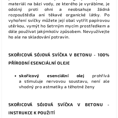
materiál na bázi vody, ze kterého je vyrábíme, je
odolný proti ohni a neobsahuje žádná
rozpouštědla ani těkavé organické látky. Po
vyhoření svíčky můžete její obal vytřít papírovou
utěrkou, vymýt ho šetrným mycím prostředkem a
dále používat jakýmkoliv způsobem. Nevyužívejte
ho ale na skladování potravin.
SKOŘICOVÁ SÓJOVÁ SVÍČKA V BETONU - 100%
PŘÍRODNÍ ESENCIÁLNÍ OLEJE
skořicový esenciální olej
prohřívá
a
stimuluje nervovou soustavu, není ale
vhodný pro astmatiky a těhotné ženy
SKOŘICOVÁ SÓJOVÁ SVÍČKA V BETONU -
INSTRUKCE K POUŽITÍ