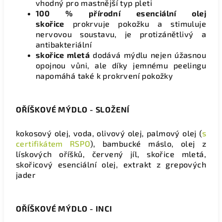
vhodný pro mastnější typ pleti
100 % přírodní esenciální olej
skořice
prokrvuje pokožku a stimuluje
nervovou soustavu, je protizánětlivý a
antibakteriální
skořice mletá
dodává mýdlu nejen úžasnou
opojnou vůni, ale díky jemnému peelingu
napomáhá také k prokrvení pokožky
OŘÍŠKOVÉ MÝDLO - SLOŽENÍ
kokosový olej, voda, olivový olej, palmový olej (
s
certifikátem RSPO
), bambucké máslo, olej z
lískových oříšků, červený jíl, skořice mletá,
skořicový esenciální olej, extrakt z grepových
jader
OŘÍŠKOVÉ MÝDLO - INCI