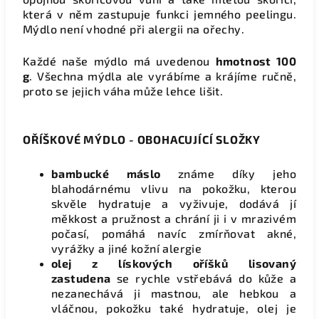
která v něm zastupuje funkci jemného peelingu.
Mýdlo není vhodné při alergii na ořechy.
Každé naše mýdlo má uvedenou
hmotnost 100
g
. Všechna mýdla ale vyrábíme a krájíme ručně,
proto se jejich váha může lehce lišit.
OŘÍŠKOVÉ MÝDLO - OBOHACUJÍCÍ SLOŽKY
bambucké máslo
známe díky jeho
blahodárnému vlivu na pokožku, kterou
skvěle hydratuje a vyživuje, dodává jí
měkkost a pružnost a chrání ji i v mrazivém
počasí, pomáhá navíc zmírňovat akné,
vyrážky a jiné kožní alergie
olej z lískových oříšků lisovaný
zastudena
se rychle vstřebává do kůže a
nezanechává ji mastnou, ale hebkou a
vláčnou, pokožku také hydratuje, olej je