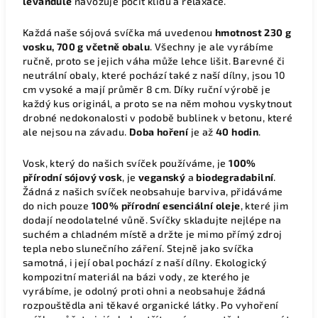
levandule
navozuje pocit klidu a relaxace.
Každá naše sójová svíčka má uvedenou
hmotnost 230 g
vosku, 700 g včetně obalu
. Všechny je ale vyrábíme
ručně, proto se jejich váha může lehce lišit. Barevné či
neutrální obaly, které pochází také z naší dílny, jsou 10
cm vysoké a mají průměr 8 cm. Díky ruční výrobě je
každý kus originál, a proto se na něm mohou vyskytnout
drobné nedokonalosti v podobě bublinek v betonu, které
ale nejsou na závadu.
Doba hoření
je až
40 hodin
.
Vosk, který do našich svíček používáme, je
100%
přírodní sójový vosk
, je
veganský
a
biodegradabilní
.
Žádná z našich svíček neobsahuje barviva, přidáváme
do nich pouze
100% přírodní esenciální oleje
, které jim
dodají neodolatelné vůně. Svíčky skladujte nejlépe na
suchém a chladném místě a držte je mimo přímý zdroj
tepla nebo slunečního záření. Stejně jako svíčka
samotná, i její obal pochází z naší dílny. Ekologický
kompozitní materiál na bázi vody, ze kterého je
vyrábíme, je odolný proti ohni a neobsahuje žádná
rozpouštědla ani těkavé organické látky. Po vyhoření