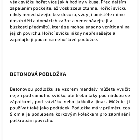
však svíčku hořet více jak 4 hodiny v kuse. Před dalším
zapálením počkejte, až vosk zcela ztuhne. Hořící svíčku
nikdy nenechávejte bez dozoru, vždy ji umístěte mimo
dosah dětí a domácích zvířat a nenechávejte ji v
blízkosti předmětů, které se mohou snadno vznítit ani na
jejich povrchu. Hořící svíčku nikdy nepřenášejte a
zapalujte ji pouze na nehořlavé podložce.
BETONOVÁ PODLOŽKA
Betonovou podložku se vzorem mandaly můžete využít
nejen pod samotnu svíčku, ale třeba taky pod nádobu se
zápalkami, pod vázičku nebo jakkoliv jinak. Můžete ji
používat také jako podtácek. Podložka má v průměru cca
9 cm a je podlepena korkovým kolečkem pro zabránění
poškrábání povrchu.