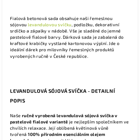
Fialová betonová sada obsahuje naši řemeslnou
sójovou
levandulovou svíčku
, podložku, dekorativní
srdíčko a zápalky v nádobě. Vše je sladěné do jemné
pastelově fialové barvy. Dárková sada
je zabalená do
kraftové krabičky vystlané kartonovou výplní. Jde o
ideální dárek pro milovníky řemeslných produktů
vyrobených ručně v České republice.
LEVANDULOVÁ SÓJOVÁ SVÍČKA - DETAILNÍ
POPIS
Naše
ručně vyrobená levandulová sójová svíčka v
pastelově fialové variantě
je nejlepším společníkem ve
chvílích relaxace. Její oblíbená květinová vůně
tvořená
100% přírodním esenciálním olejem