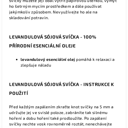
svíčky můžete její obal vytřít papírovou utěrkou, vymýt
ho šetrným mycím prostředkem a dále používat
jakýmkoliv způsobem. Nevyužívejte ho ale na
skladování potravin.
LEVANDULOVÁ SÓJOVÁ SVÍČKA - 100%
PŘÍRODNÍ ESENCIÁLNÍ OLEJE
levandulový esenciální olej
pomáhá k relaxaci a
zlepšuje náladu
LEVANDULOVÁ SÓJOVÁ SVÍČKA - INSTRUKCE K
POUŽITÍ
Před každým zapálením zkraťte knot svíčky na 5 mm a
udržujte jej ve svislé poloze, zabráníte tak silnému
hoření a dobu hoření také prodloužíte. Po zapálení
svíčky nechte vosk rovnoměrně roztát, nenechávejte