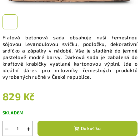
Fialová betonová sada obsahuje naši řemeslnou
sójovou levandulovou svíčku, podložku, dekorativní
srdíčko a zápalky v nádobě. Vše je sladěné do jemné
pastelově modré barvy. Dárková sada
je zabalená do
kraftové krabičky vystlané kartonovou výplní. Jde o
ideální dárek pro milovníky řemeslných produktů
vyrobených ručně v České republice.
829 Kč
Měrná
SKLADEM
cena:
−
+
Do košíku