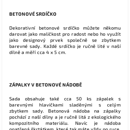
BETONOVÉ SRDÍČKO
Dekorativní betonové srdíčko můžete někomu
darovat jako maličkost pro radost nebo ho využít
jako designový prvek společně se zbytkem
barevné sady. Každé srdíčko je ručně lité v naší
dílně a měří cca 4 x 5 cm.
ZÁPALKY V BETONOVÉ NÁDOBĚ
Sada obsahuje také cca 50 ks zápalek s
barevnými hlavičkami sladěnými s celým
zbytkem sady. Betonová nádoba na zápalky
pochází z naší dílny a je ručně litá z ekologického
kompozitního materiálu. Navíc je nádoba
opatřená škrtátkem, které tak máte vždy po ruce,