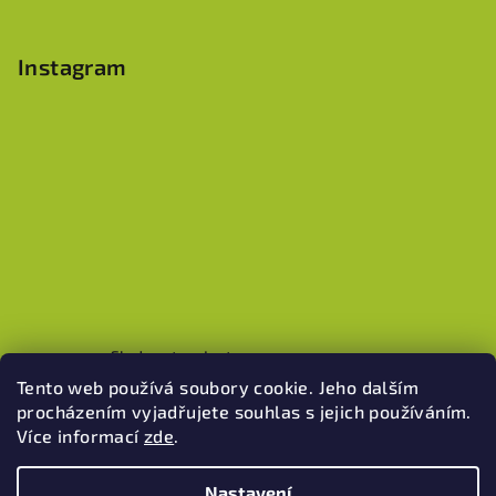
Instagram
Sledovat na Instagramu
Tento web používá soubory cookie. Jeho dalším
procházením vyjadřujete souhlas s jejich používáním.
Více informací
zde
.
Pinterest
Nastavení