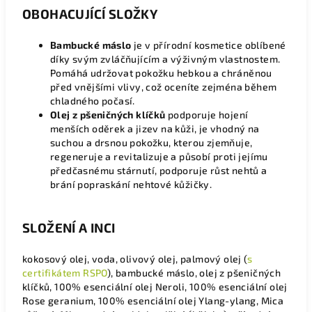
OBOHACUJÍCÍ SLOŽKY
Bambucké máslo
je v přírodní kosmetice oblíbené
díky svým zvláčňujícím a výživným vlastnostem.
Pomáhá udržovat pokožku hebkou a chráněnou
před vnějšími vlivy, což oceníte zejména během
chladného počasí.
Olej z pšeničných klíčků
podporuje hojení
menších oděrek a jizev na kůži, je vhodný na
suchou a drsnou pokožku, kterou zjemňuje,
regeneruje a revitalizuje a působí proti jejímu
předčasnému stárnutí, podporuje růst nehtů a
brání popraskání nehtové kůžičky.
SLOŽENÍ A INCI
kokosový olej, voda, olivový olej, palmový olej (
s
certifikátem RSPO
), bambucké máslo, olej z pšeničných
klíčků, 100% esenciální olej Neroli, 100% esenciální olej
Rose geranium, 100% esenciální olej Ylang-ylang, Mica