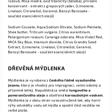
růžová, Mica modrá, oxid titaničitý (běloba), přírodní
konzervant - extrakt z grepových jader, (Limonene,
Linalool, Citronellol, Geraniol, Benzyl Benzoate -
součást esenciálních olejů)
Sodium Cocoate, Aqua,Sodium Olivate, Sodium Palmate,
Shea butter, Triticum vulgare, Citrus aurantinum,
Pelargonium roseum, Cananga odorata, Mica Violet Red,
MICA Sky Blue, titanium dioxide, Citrus Grandis Seed
Extract, (Limonene, Linalool, Citronellol, Geraniol,
Benzyl Benzoate - součást esenciálních olejů)
DŘEVĚNÁ MÝDLENKA
Mýdlenka je vyrobena z
českého řádně vysušeného
jasanu
, který je vhodný pro impregnaci, velmi odolný a
příjemně lehký. Napuštěná je směsí
tungového a
pomerančového oleje
a ošetřená
karnaubským voskem
.
Mýdlenka je z obou stran vysoustružená tak, aby horní
rýhy odváděly vodu od mýdla a spodní část nestála na
velké ploše.