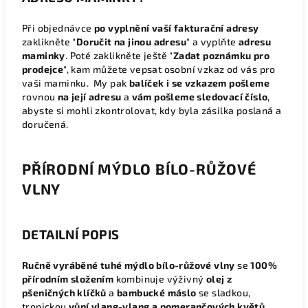
Při objednávce
po vyplnění vaší fakturační adresy
zaklikněte "
Doručit na jinou adresu
" a vyplňte
adresu
maminky
. Poté zaklikněte ještě "
Zadat poznámku pro
prodejce
", kam můžete vepsat osobní vzkaz od vás pro
vaši maminku. My pak
balíček i se vzkazem pošleme
rovnou
na její adresu
a
vám pošleme sledovací číslo
,
abyste si mohli zkontrolovat, kdy byla zásilka poslaná a
doručená.
PŘÍRODNÍ MÝDLO BÍLO-RŮŽOVÉ
VLNY
DETAILNÍ POPIS
Ručně vyráběné tuhé mýdlo bílo-růžové vlny
se
100%
přírodním složením
kombinuje výživný
olej z
pšeničných klíčků
a
bambucké máslo
se sladkou,
tropickou
vůní ylang-ylang a pomerančových květů
.