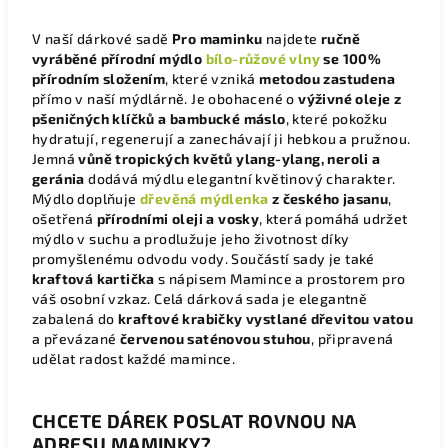
V naší dárkové sadě
Pro maminku
najdete
ručně
vyráběné přírodní mýdlo
bílo-růžové vlny
se 100%
přírodním složením
, které vzniká
metodou zastudena
přímo v naší mýdlárně. Je obohacené o
výživné oleje z
pšeničných klíčků a bambucké máslo
, které pokožku
hydratují, regenerují a zanechávají ji hebkou a pružnou.
Jemná
vůně tropických květů ylang-ylang, neroli a
geránia
dodává mýdlu elegantní květinový charakter.
Mýdlo doplňuje
dřevěná mýdlenka
z českého jasanu
,
ošetřená
přírodními oleji a vosky
, která pomáhá udržet
mýdlo v suchu a prodlužuje jeho životnost díky
promyšlenému odvodu vody. Součástí sady je také
kraftová kartička
s nápisem Mamince a prostorem pro
váš osobní vzkaz. Celá dárková sada je elegantně
zabalená do
kraftové krabičky vystlané dřevitou vatou
a převázané
červenou saténovou stuhou
, připravená
udělat radost každé mamince.
CHCETE DÁREK POSLAT ROVNOU NA
ADRESU MAMINKY?