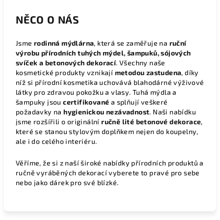
NĚCO O NÁS
Jsme
rodinná mýdlárna
, která se zaměřuje na
ruční
výrobu přírodních tuhých mýdel, šampuků, sójových
svíček a betonových dekorací
. Všechny naše
kosmetické produkty vznikají
metodou zastudena
, díky
níž si přírodní kosmetika uchovává blahodárné výživové
látky pro zdravou pokožku a vlasy. Tuhá mýdla a
šampuky jsou
certifikované
a splňují veškeré
požadavky na
hygienickou nezávadnost
. Naši nabídku
jsme rozšířili o originální
ručně lité betonové dekorace
,
které se stanou stylovým doplňkem nejen do koupelny,
ale i do celého interiéru.
Věříme, že si z naší široké nabídky přírodních produktů a
ručně vyráběných dekorací vyberete to pravé pro sebe
nebo jako dárek pro své blízké.