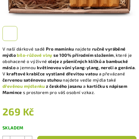
V naší dárkové sadě
Pro maminku
najdete
ručně vyráběné
mýdlo
bílo-růžové vlny
se 100% přírodním složením
, které je
obohacené o výživné
oleje z pšeničných klíčků a bambucké
máslo
a jemnou
květinovou vůni ylang-ylang, neroli a geránia
.
V
kraftové krabičce vystlané dřevitou vatou
a převázané
červenou saténovou stuhou
najdete vedle mýdla také
dřevěnou mýdlenku
z českého jasanu
a
kartičku s nápisem
Mamince
s prostorem pro váš osobní vzkaz.
269 Kč
Měrná
SKLADEM
cena: