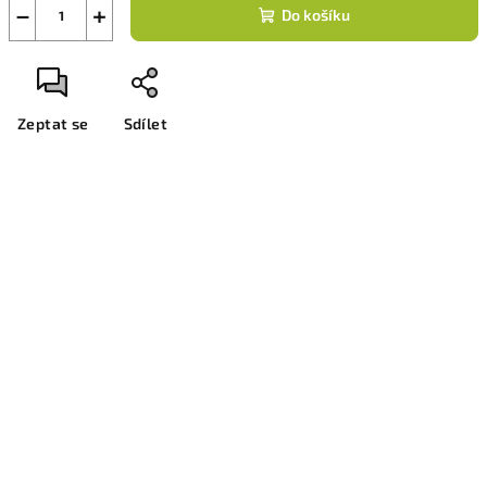
−
+
Do košíku
Zeptat se
Sdílet