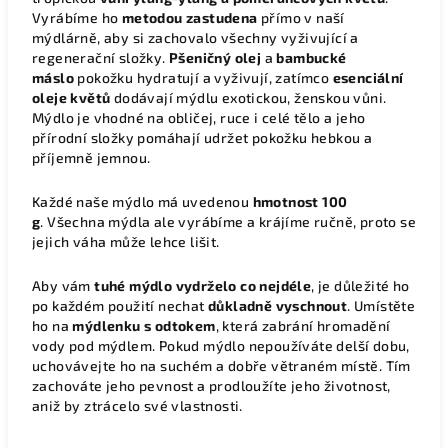
Vyrábíme ho
metodou zastudena
přímo v naší
mýdlárně, aby si zachovalo všechny vyživující a
regenerační složky.
Pšeničný olej
a
bambucké
máslo
pokožku hydratují a vyživují, zatímco
esenciální
oleje květů
dodávají mýdlu exotickou, ženskou vůni.
Mýdlo je vhodné na obličej, ruce i celé tělo a jeho
přírodní složky pomáhají udržet pokožku hebkou a
příjemně jemnou.
Každé naše mýdlo má uvedenou
hmotnost 100
g
. Všechna mýdla ale vyrábíme a krájíme ručně, proto se
jejich váha může lehce lišit.
Aby vám
tuhé
mýdlo vydrželo co nejdéle
, je důležité ho
po každém použití nechat
důkladně vyschnout
. Umístěte
ho na
mýdlenku s odtokem
, která zabrání hromadění
vody pod mýdlem. Pokud mýdlo nepoužíváte delší dobu,
uchovávejte ho na suchém a dobře větraném místě. Tím
zachováte jeho pevnost a prodloužíte jeho životnost,
aniž by ztrácelo své vlastnosti.