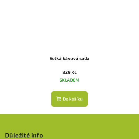
Velká kávová sada
829 Kč
SKLADEM
Do košíku
Z
á
p
Důležité info