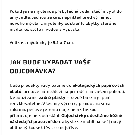
Pokud je na mýdlence přebytečná voda, stačí ji vylít do
umyvadla. Jednou za čas, například před výměnou
nového mýdla, z mýdlenky odstraňte zbytky starého
mýdla, očistěte ji vodou a vysušte.
Velikost mýdlenky je
9,5 x 7 cm
.
JAK BUDE VYPADAT VAŠE
OBJEDNÁVKA?
Naše produkty vždy balíme do
ekologických papírových
obalů
, protože nám záleží na přírodě i na vašem pohodlí.
Nepoužíváme
žádné plasty
– každé balení je plně
recyklovatelné. Všechny výrobky projdou našima
rukama, pečlivě je kontrolujeme a s láskou
připravujeme k odeslání.
Objednávky odesíláme běžně
následující pracovní den
, abyste se mohli na svůj nový
oblíbený kousek těšit co nejdříve.