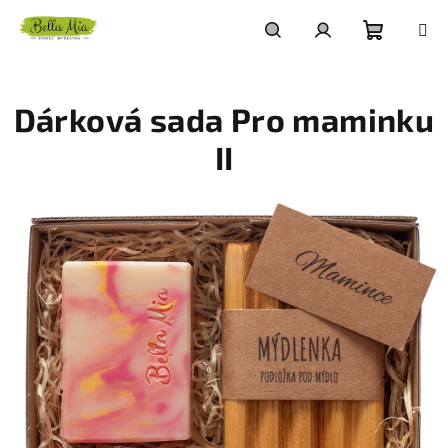
Přejít
na
obsah
Nákupn
Hledat
Přihlášení
Dárková sada Pro maminku
košík
II