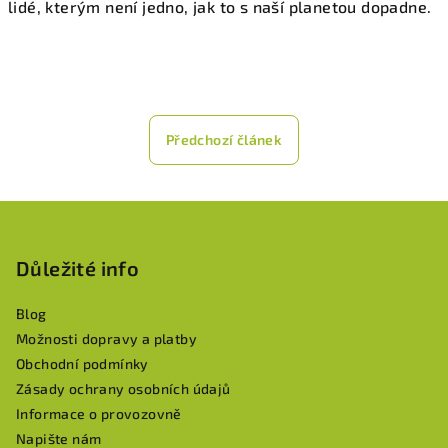
lidé, kterým není jedno, jak to s naší planetou dopadne.
Předchozí článek
Z
á
p
Důležité info
a
Blog
t
Možnosti dopravy a platby
í
Obchodní podmínky
Zásady ochrany osobních údajů
Informace o provozovně
Napište nám