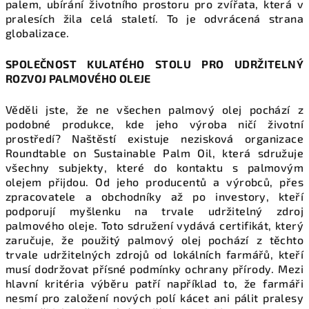
palem, ubírání životního prostoru pro zvířata, která v
pralesích žila celá staletí. To je odvrácená strana
globalizace.
SPOLEČNOST KULATÉHO STOLU PRO UDRŽITELNÝ
ROZVOJ PALMOVÉHO OLEJE
Věděli jste, že ne všechen palmový olej pochází z
podobné produkce, kde jeho výroba ničí životní
prostředí? Naštěstí existuje nezisková organizace
Roundtable on Sustainable Palm Oil, která sdružuje
všechny subjekty, které do kontaktu s palmovým
olejem přijdou. Od jeho producentů a výrobců, přes
zpracovatele a obchodníky až po investory, kteří
podporují myšlenku na trvale udržitelný zdroj
palmového oleje. Toto sdružení vydává certifikát, který
zaručuje, že použitý palmový olej pochází z těchto
trvale udržitelných zdrojů od lokálních farmářů, kteří
musí dodržovat přísné podmínky ochrany přírody. Mezi
hlavní kritéria výběru patří například to, že farmáři
nesmí pro založení nových polí kácet ani pálit pralesy