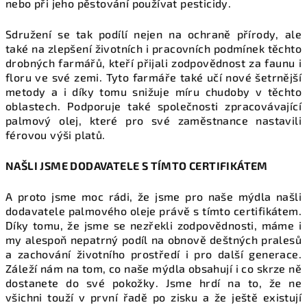
nebo při jeho pěstování používat pesticidy.
Sdružení se tak podílí nejen na ochraně přírody, ale
také na zlepšení životních i pracovních podmínek těchto
drobných farmářů, kteří přijali zodpovědnost za faunu i
floru ve své zemi. Tyto farmáře také učí nové šetrnější
metody a i díky tomu snižuje míru chudoby v těchto
oblastech. Podporuje také společnosti zpracovávající
palmový olej, které pro své zaměstnance nastavili
férovou výši platů.
NAŠLI JSME DODAVATELE S TÍMTO CERTIFIKÁTEM
A proto jsme moc rádi, že jsme pro naše mýdla našli
dodavatele palmového oleje právě s tímto certifikátem.
Díky tomu, že jsme se nezřekli zodpovědnosti, máme i
my alespoň nepatrný podíl na obnově deštných pralesů
a zachování životního prostředí i pro další generace.
Záleží nám na tom, co naše mýdla obsahují i co skrze ně
dostanete do své pokožky. Jsme hrdí na to, že ne
všichni touží v první řadě po zisku a že ještě existují