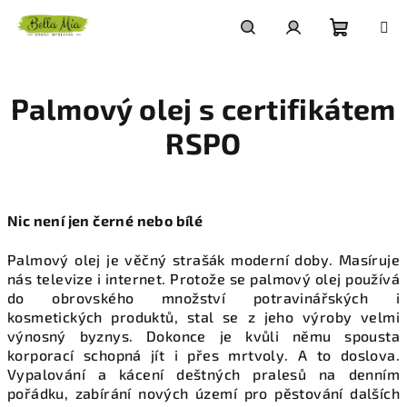
Přejít
na
obsah
Nákupn
Hledat
Přihlášení
Palmový olej s certifikátem
košík
RSPO
Nic není jen černé nebo bílé
Palmový olej je věčný strašák moderní doby. Masíruje
nás televize i internet. Protože se palmový olej používá
do obrovského množství potravinářských i
kosmetických produktů, stal se z jeho výroby velmi
výnosný byznys. Dokonce je kvůli němu spousta
korporací schopná jít i přes mrtvoly. A to doslova.
Vypalování a kácení deštných pralesů na denním
pořádku, zabírání nových území pro pěstování dalších