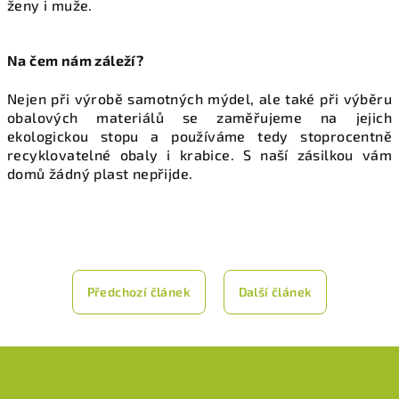
ženy i muže.
Na čem nám záleží?
Nejen při výrobě samotných mýdel, ale také při výběru
obalových materiálů se zaměřujeme na jejich
ekologickou stopu a používáme tedy stoprocentně
recyklovatelné obaly i krabice. S naší zásilkou vám
domů žádný plast nepřijde.
Předchozí článek
Další článek
Z
á