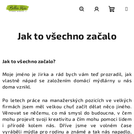
Přejít
na
obsah
Nákupn
Hledat
Přihlášení
Jak to všechno začalo
košík
Jak to všechno začalo?
Moje jméno je Jirka a rád bych vám teď prozradil, jak
vlastně nápad se založením domácí mýdlárny u nás
doma vznikl.
Po letech práce na manažerských pozicích ve velkých
firmách jsem měl velkou chuť začít dělat něco jiného.
Věnovat se něčemu, co má smysl do budoucna, v čem
mohu projevit svoji kreativitu a čím mohu pomoci lidem
i přírodě kolem nás. Dříve jsme ve volném čase
vyráběli mýdla pro rodinu a známé a tak nás napadlo,