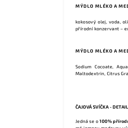
MÝDLO MLÉKO A MED 
kokosový olej, voda, ol
přírodní konzervant – e
MÝDLO MLÉKO A MED
Sodium Cocoate, Aqua
Maltodextrin, Citrus Gr
ČAJOVÁ SVÍČKA - DETAI
Jedná se o
100% přírodn
má jemnou medovou vůni,