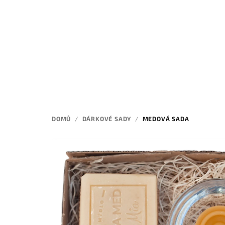
Přejít
na
obsah
DOMŮ
/
DÁRKOVÉ SADY
/
MEDOVÁ SADA