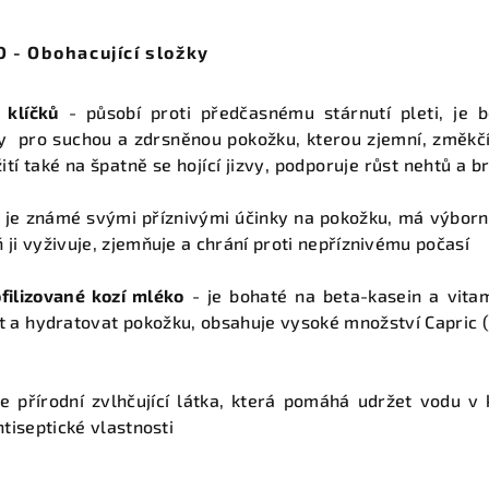
- Obohacující složky
 klíčků
- působí proti předčasnému stárnutí pleti, je 
ky pro suchou a zdrsněnou pokožku, kterou zjemní, změkčí
ití také na špatně se hojící jizvy, podporuje růst nehtů a 
- je známé svými příznivými účinky na pokožku, má výborn
 ji vyživuje, zjemňuje a chrání proti nepříznivému počasí
filizované kozí mléko
- je bohaté na beta-kasein a vitam
 a hydratovat pokožku, obsahuje vysoké množství Capric (
e přírodní zvlhčující látka, která pomáhá udržet vodu v
ntiseptické vlastnosti