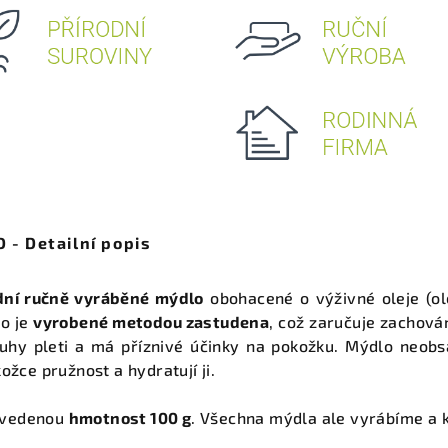
- Detailní popis
dní ručně vyráběné mýdlo
obohacené o výživné oleje (ol
o je
vyrobené metodou zastudena
, což zaručuje zachová
hy pleti a má příznivé účinky na pokožku. Mýdlo neobsa
ožce pružnost a hydratují ji.
uvedenou
hmotnost 100 g
. Všechna mýdla ale vyrábíme a kr