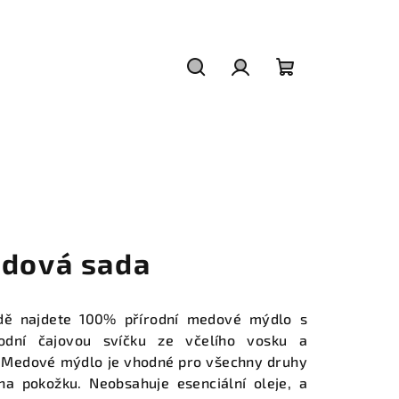
Hledat
Přihlášení
Nákupní
košík
dová sada
dě najdete 100% přírodní medové mýdlo s
dní čajovou svíčku ze včelího vosku a
. Medové mýdlo je vhodné pro všechny druhy
na pokožku. Neobsahuje esenciální oleje, a