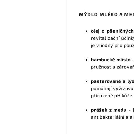
MÝDLO MLÉKO A MED 
olej z pšeničných
revitalizační účin
je vhodný pro použ
bambucké máslo
pružnost a zároveň
pasterované a lyo
pomáhají vyživovat
přirozené pH kůže
p
rášek z medu
- j
antibakteriální a a