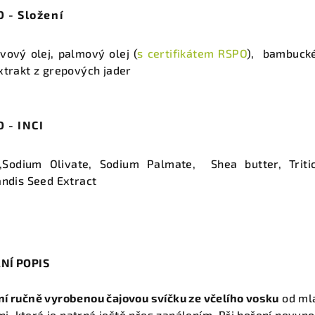
- Složení
ivový olej, palmový olej (
s certifikátem RSPO
), bambucké 
xtrakt z grepových jader
 - INCI
,Sodium Olivate, Sodium Palmate, Shea butter, Trit
andis Seed Extract
LNÍ POPIS
í ručně vyrobenou čajovou svíčku ze včelího vosku
od mla
 která je patrná ještě přes zapálením. Při hoření nevypoušt