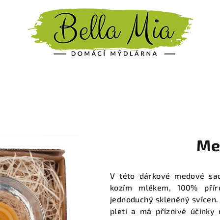
Me
V této dárkové medové sa
kozím mlékem, 100% příro
jednoduchý skleněný svícen
pleti a má příznivé účinky 