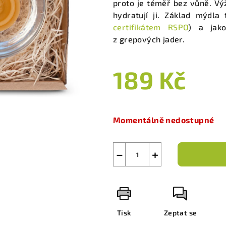
proto je téměř bez vůně. Vý
hydratují ji. Základ mýdla
certifikátem RSPO
) a jako
z grepových jader.
189 Kč
Měrná
cena:
Momentálně nedostupné
−
+
Tisk
Zeptat se