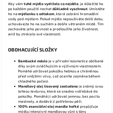
Aby vám
tuhé
mýdlo vydrželo co nejdéle
, je důležité ho
po každém použití nechat
důkladně vyschnout
. Umístěte
ho na
mýdlenku s odtokem
, která zabrání hromadění
vody pod mýdlem. Pokud mýdlo nepoužíváte delší dobu,
uchovávejte ho na suchém a dobře větraném místě. Tím
zachováte jeho pevnost a prodloužíte jeho životnost,
aniž by ztrácelo své vlastnosti.
OBOHACUJÍCÍ SLOŽKY
Bambucké máslo
je v přírodní kosmetice oblíbené
díky svým zvláčňujícím a výživným vlastnostem.
Pomáhá udržovat pokožku hebkou a chráněnou
před vnějšími vlivy, což oceníte zejména během
chladného počasí.
Mandlový olej lisovaný zastudena
je známý svou
lehkou texturou, která se snadno vstřebává do
pokožky. Pomáhá ji udržovat jemnou, bez pocitu
mastnoty, a dodává jí potřebnou péči.
100% esenciální olej mandle hořké
propůjčuje
mýdlu intenzivní mandlovou vůni s tóny