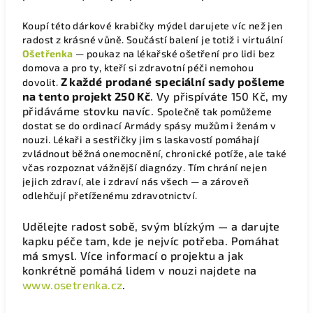
Koupí této dárkové krabičky mýdel darujete víc než jen
radost z krásné vůně. Součástí balení je totiž i virtuální
Ošetřenka
— poukaz na lékařské ošetření pro lidi bez
domova a pro ty, kteří si zdravotní péči nemohou
Z každé
prodané
speciální
sady pošleme
dovolit.
na tento projekt 250 Kč
. Vy přispíváte 150 Kč, my
přidáváme stovku navíc.
Společně tak pomůžeme
dostat se do ordinací Armády spásy mužům i ženám v
nouzi. Lékaři a sestřičky jim s laskavostí pomáhají
zvládnout běžná onemocnění, chronické potíže, ale také
včas rozpoznat vážnější diagnózy. Tím chrání nejen
jejich zdraví, ale i zdraví nás všech — a zároveň
odlehčují přetíženému zdravotnictví.
Udělejte radost sobě, svým blízkým — a darujte
kapku péče tam, kde je nejvíc potřeba. Pomáhat
má smysl. Více informací o projektu a jak
konkrétně pomáhá lidem v nouzi najdete na
www.osetrenka.cz
.