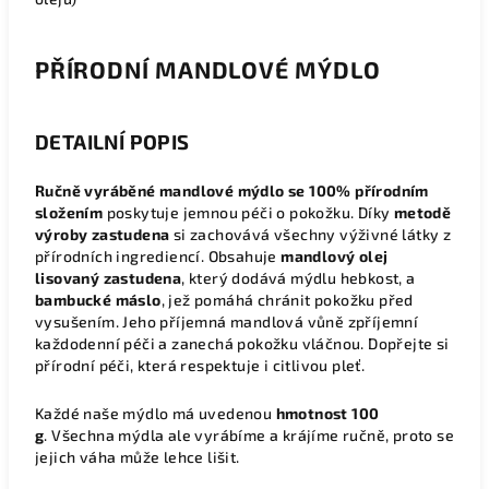
PŘÍRODNÍ MANDLOVÉ MÝDLO
DETAILNÍ POPIS
Ručně vyráběné mandlové mýdlo se 100% přírodním
složením
poskytuje jemnou péči o pokožku. Díky
metodě
výroby zastudena
si zachovává všechny výživné látky z
přírodních ingrediencí. Obsahuje
mandlový olej
lisovaný zastudena
, který dodává mýdlu hebkost, a
bambucké máslo
, jež pomáhá chránit pokožku před
vysušením. Jeho příjemná mandlová vůně zpříjemní
každodenní péči a zanechá pokožku vláčnou. Dopřejte si
přírodní péči, která respektuje i citlivou pleť.
Každé naše mýdlo má uvedenou
hmotnost 100
g
. Všechna mýdla ale vyrábíme a krájíme ručně, proto se
jejich váha může lehce lišit.