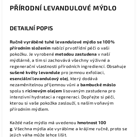
PŘÍRODNÍ LEVANDULOVÉ MÝDLO
DETAILNÍ POPIS
Ručně vyráběné tuhé levandulové mýdlo se 100%
přírodním složením
nabízí prvotřídní péči o vaši
pokožku. Je vyrobené
metodou zastudena
v naší
mýdlárně, a tím si zachovává všechny výživné a
regenerační vlastnosti přírodních ingrediencí. Obsahuje
sušené květy levandule
pro jemnou exfoliaci,
esenciální levandulový olej
, který dodává
nezaměnitelnou příjemnou vůni a
bambucké máslo
spolu s
ricinovým olejem
lisovaným zastudena pro
intenzivní hydrataci a regeneraci. Dopřejte si péči,
kterou si vaše pokožka zaslouží, s naším voňavým
přírodním mýdlem.
Každé naše mýdlo má uvedenou
hmotnost 100
g
. Všechna mýdla ale vyrábíme a krájíme ručně, proto se
jejich váha může lehce lišit.