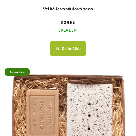
Velká levandulová sada
829 Kč
SKLADEM
Do košíku
Novinka