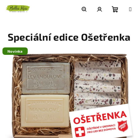
Přejít
na
obsah
Nákupn
Hledat
Přihlášení
Speciální edice Ošetřenka
košík
Novinka