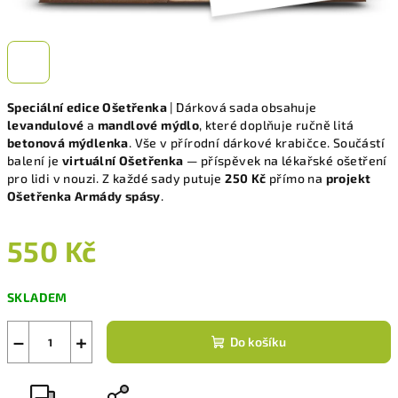
Speciální edice Ošetřenka
| Dárková sada obsahuje
levandulové
a
mandlové mýdlo
, které doplňuje ručně litá
betonová mýdlenka
. Vše v přírodní dárkové krabičce. Součástí
balení je
virtuální Ošetřenka
— příspěvek na lékařské ošetření
pro lidi v nouzi. Z každé sady putuje
250 Kč
přímo na
projekt
Ošetřenka Armády spásy
.
550 Kč
Měrná
SKLADEM
cena:
−
+
Do košíku