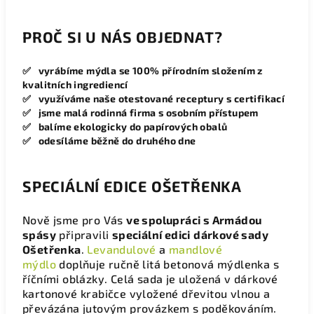
PROČ SI U NÁS OBJEDNAT?
✅ vyrábíme mýdla se 100% přírodním složením z
kvalitních ingrediencí
✅ využíváme naše otestované receptury s certifikací
✅ jsme malá rodinná firma s osobním přístupem
✅ balíme ekologicky do papírových obalů
✅ odesíláme běžně do druhého dne
SPECIÁLNÍ EDICE OŠETŘENKA
Nově jsme pro Vás
ve spolupráci s Armádou
spásy
připravili
speciální edici
dárkové sady
Ošetřenka
.
Levandulové
a
mandlové
mýdlo
doplňuje ručně litá betonová mýdlenka s
říčními oblázky. Celá sada je uložená v dárkové
kartonové krabičce vyložené dřevitou vlnou a
převázána jutovým provázkem s poděkováním.