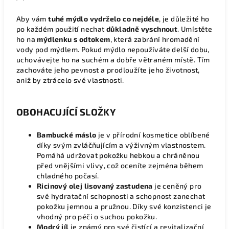
Aby vám
tuhé
mýdlo vydrželo co nejdéle
, je důležité ho
po každém použití nechat
důkladně vyschnout
. Umístěte
ho na
mýdlenku s odtokem
, která zabrání hromadění
vody pod mýdlem. Pokud mýdlo nepoužíváte delší dobu,
uchovávejte ho na suchém a dobře větraném místě. Tím
zachováte jeho pevnost a prodloužíte jeho životnost,
aniž by ztrácelo své vlastnosti.
OBOHACUJÍCÍ SLOŽKY
Bambucké máslo
je v přírodní kosmetice oblíbené
díky svým zvláčňujícím a výživným vlastnostem.
Pomáhá udržovat pokožku hebkou a chráněnou
před vnějšími vlivy, což oceníte zejména během
chladného počasí.
Ricinový olej lisovaný zastudena
je ceněný pro
své hydratační schopnosti a schopnost zanechat
pokožku jemnou a pružnou. Díky své konzistenci je
vhodný pro péči o suchou pokožku.
Modrý jíl
je známý pro své čistící a revitalizační