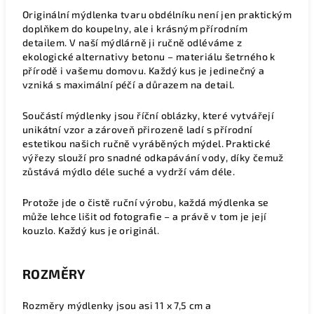
Originální mýdlenka tvaru obdélníku není jen praktickým
doplňkem do koupelny, ale i krásným přírodním
detailem. V naší mýdlárně ji ručně odléváme z
ekologické alternativy betonu – materiálu šetrného k
přírodě i vašemu domovu. Každý kus je jedinečný a
vzniká s maximální péčí a důrazem na detail.
Součástí mýdlenky jsou říční oblázky, které vytvářejí
unikátní vzor a zároveň přirozeně ladí s přírodní
estetikou našich ručně vyráběných mýdel. Praktické
výřezy slouží pro snadné odkapávání vody, díky čemuž
zůstává mýdlo déle suché a vydrží vám déle.
Protože jde o čistě ruční výrobu, každá mýdlenka se
může lehce lišit od fotografie – a právě v tom je její
kouzlo. Každý kus je originál.
ROZMĚRY
Rozměry mýdlenky jsou asi 11 x 7,5 cm a