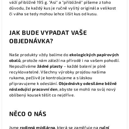
váží
přibližně 195 g
. "Asi" a "přibližně" píšeme z toho
důvodu, že každý kus je ručně vylitý originál a velikost
či váha se tedy mohou lehce lišit kus od kusu.
JAK BUDE VYPADAT VAŠE
OBJEDNÁVKA?
Naše produkty vždy balíme do
ekologických papírových
obalů
, protože nám záleží na přírodě i na vašem pohodlí.
Nepoužíváme
žádné plasty
– každé balení je plně
recyklovatelné. Všechny výrobky projdou našima
rukama, pečlivě je kontrolujeme a s láskou
připravujeme k odeslání.
Objednávky odesíláme běžně
následující pracovní den
, abyste se mohli na svůj nový
oblíbený kousek těšit co nejdříve.
NĚCO O NÁS
Jsme
rodinná mýdlárna
, která se zaměřuje na
ruční