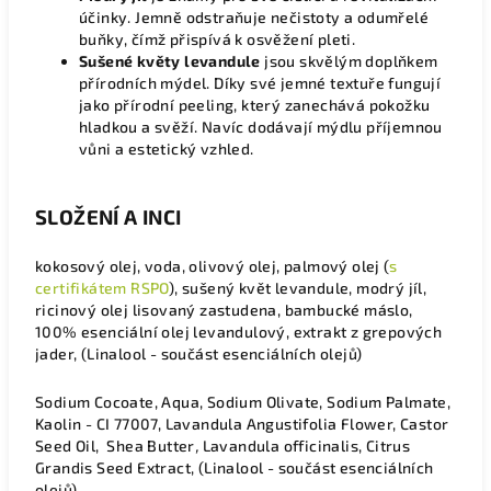
účinky. Jemně odstraňuje nečistoty a odumřelé
buňky, čímž přispívá k osvěžení pleti.
Sušené květy levandule
jsou skvělým doplňkem
přírodních mýdel. Díky své jemné textuře fungují
jako přírodní peeling, který zanechává pokožku
hladkou a svěží. Navíc dodávají mýdlu příjemnou
vůni a estetický vzhled.
SLOŽENÍ A INCI
kokosový olej, voda, olivový olej, palmový olej (
s
certifikátem RSPO
), sušený květ levandule, modrý jíl,
ricinový olej lisovaný zastudena, bambucké máslo,
100% esenciální olej levandulový, extrakt z grepových
jader, (Linalool - součást esenciálních olejů)
Sodium Cocoate, Aqua, Sodium Olivate, Sodium Palmate,
Kaolin - CI 77007, Lavandula Angustifolia Flower, Castor
Seed Oil, Shea Butter
,
Lavandula officinalis, Citrus
Grandis Seed Extract, (Linalool - součást esenciálních
olejů)