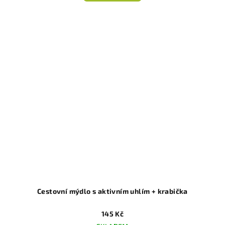
Cestovní mýdlo s aktivním uhlím + krabička
145 Kč