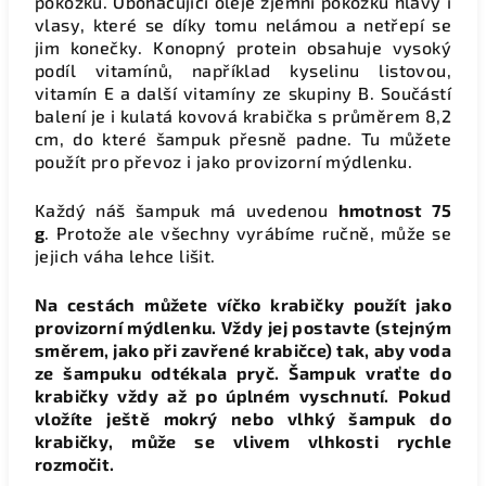
pokožku. Obohacující oleje zjemní pokožku hlavy i
vlasy, které se díky tomu nelámou a netřepí se
jim konečky. Konopný protein obsahuje vysoký
podíl vitamínů, například kyselinu listovou,
vitamín E a další vitamíny ze skupiny B. Součástí
balení je i kulatá kovová krabička s průměrem 8,2
cm, do které šampuk přesně padne. Tu můžete
použít pro převoz i jako provizorní mýdlenku.
Každý náš šampuk má uvedenou
hmotnost 75
g
. Protože ale všechny vyrábíme ručně, může se
jejich váha lehce lišit.
Na cestách můžete víčko krabičky použít jako
provizorní mýdlenku. Vždy jej postavte (stejným
směrem, jako při zavřené krabičce) tak, aby voda
ze šampuku odtékala pryč. Šampuk vraťte do
krabičky vždy až po úplném vyschnutí. Pokud
vložíte ještě mokrý nebo vlhký šampuk do
krabičky, může se vlivem vlhkosti rychle
rozmočit.