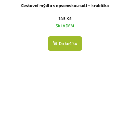
Cestovní mýdlo s epsomskou solí + krabička
145 Kč
SKLADEM
Do košíku