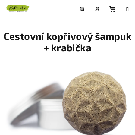
Přejít
na
obsah
Nákupn
Hledat
Přihlášení
Cestovní kopřivový šampuk
košík
+ krabička