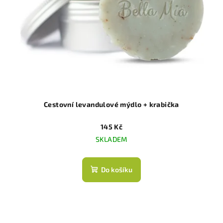
Cestovní levandulové mýdlo + krabička
145 Kč
SKLADEM
Do košíku