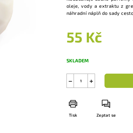
oleje, vody a extraktu z gr
náhradní náplň do sady cesto
55 Kč
Měrná
cena:
SKLADEM
−
+
Tisk
Zeptat se