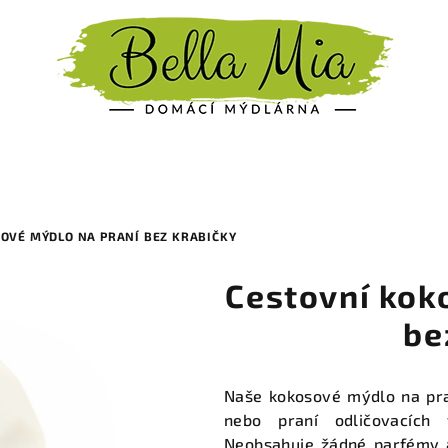
OVÉ MÝDLO NA PRANÍ BEZ KRABIČKY
Cestovní kok
be
Naše kokosové mýdlo na pra
nebo praní odličovacích
Neobsahuje žádné parfémy a