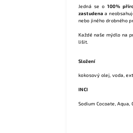
Jedná se o
100% přír
zastudena
a neobsahuj
nebo jiného drobného p
Každé naše mýdlo na 
lišit.
Složení
kokosový olej, voda, ex
INCI
Sodium Cocoate, Aqua, C