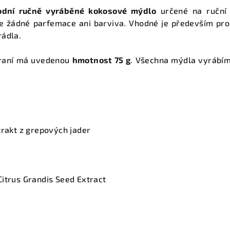
odní ručně vyráběné kokosové mýdlo
určené na ruční 
e žádné parfemace ani barviva. Vhodné je především pro 
rádla.
praní má uvedenou
hmotnost 75 g
. Všechna mýdla vyrábíme
trakt z grepových jader
itrus Grandis Seed Extract