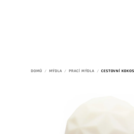
Přejít
na
obsah
DOMŮ
/
MÝDLA
/
PRACÍ MÝDLA
/
CESTOVNÍ KOKOS