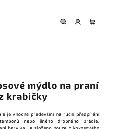
Hledat
Přihlášení
Nákupní
košík
osové mýdlo na praní
z krabičky
ní je vhodné především na ruční předpírání
 tamponů nebo jiného drobného prádla.
ni barviva, je složeno pouze z kokosového