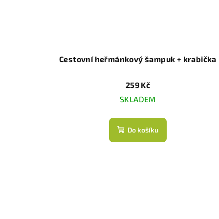
Cestovní heřmánkový šampuk + krabička
259 Kč
SKLADEM
Do košíku