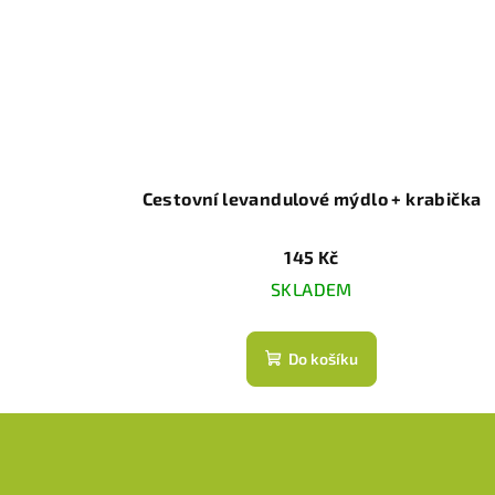
Cestovní levandulové mýdlo + krabička
145 Kč
SKLADEM
Do košíku
Z
á