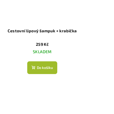
Cestovní lipový šampuk + krabička
259 Kč
SKLADEM
Do košíku