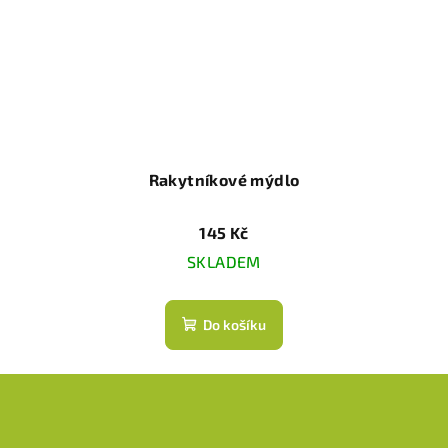
Rakytníkové mýdlo
145 Kč
SKLADEM
Do košíku