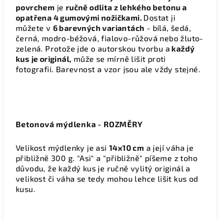
povrchem
je
ručně odlita z lehkého betonu a
opatřena 4 gumovými nožičkami.
Dostat ji
můžete v
6 barevných variantách
- bílá, šedá,
černá, modro-béžová, fialovo-růžová nebo žluto-
zelená.
Protože jde o autorskou tvorbu a
každý
kus je originál,
může se mírně lišit proti
fotografii. Barevnost a vzor jsou ale vždy stejné.
Betonová mýdlenka - ROZMĚRY
Velikost mýdlenky je asi
14x10 cm
a její váha je
přibližně 300 g. "Asi" a "přibližně" píšeme z toho
důvodu, že každý kus je ručně vylitý originál a
velikost či váha se tedy mohou lehce lišit kus od
kusu.