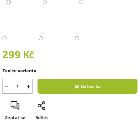
299 Kč
Měrná
Zvolte variantu
cena:
−
+
Do košíku
Zeptat se
Sdílet