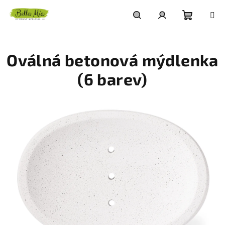
Přejít
na
obsah
Nákupn
Hledat
Přihlášení
Oválná betonová mýdlenka
košík
(6 barev)