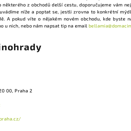
do některého z obchodů delší cestu, doporučujeme vám nej
uvádíme níže a poptat se, jestli zrovna to konkrétní mý
adě. A pokud víte o nějakém novém obchodu, kde byste na
o u nich, nebo nám napsat tip na email
bellamia@domacim
inohrady
20 00, Praha 2
z
praha.cz/