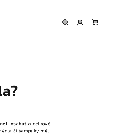
Hledat
Přihlášení
Nákupní
košík
la?
nět, osahat a celkově
mýdla či šampuky měli