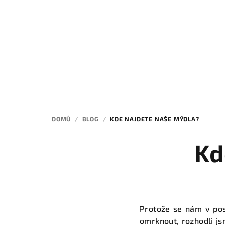
Přejít
na
obsah
DOMŮ
/
BLOG
/
KDE NAJDETE NAŠE MÝDLA?
Kd
Protože se nám v pos
omrknout, rozhodli j