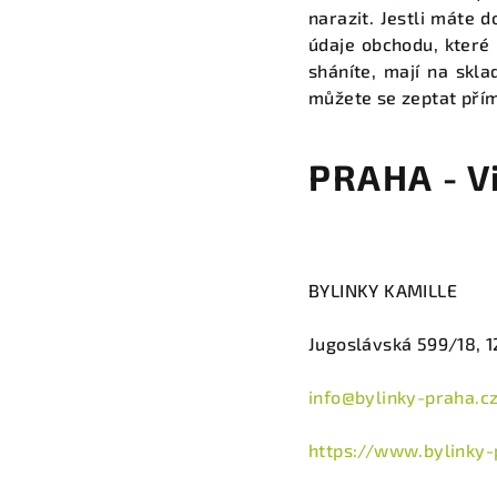
narazit. Jestli máte 
údaje obchodu, které 
sháníte, mají na skl
můžete se zeptat přím
PRAHA - V
BYLINKY KAMILLE
Jugoslávská 599/18, 1
info@bylinky-praha.c
https://www.bylinky-