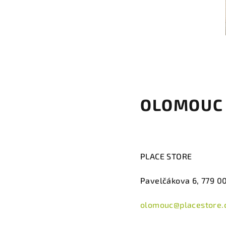
OLOMOUC
PLACE STORE
Pavelčákova 6, 779 0
olomouc@placestore.