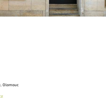
0, Olomouc
cz