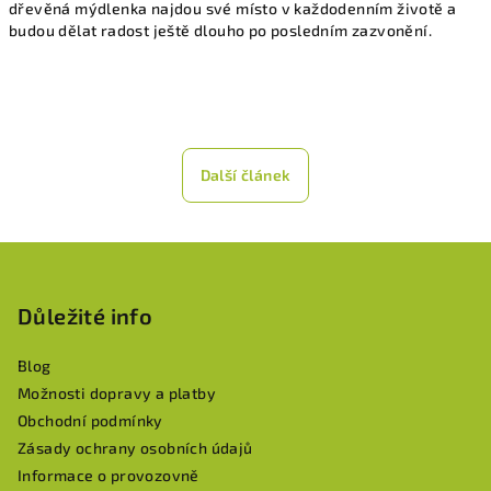
dřevěná mýdlenka najdou své místo v každodenním životě a
budou dělat radost ještě dlouho po posledním zazvonění.
Další článek
Z
á
p
Důležité info
a
Blog
t
Možnosti dopravy a platby
í
Obchodní podmínky
Zásady ochrany osobních údajů
Informace o provozovně