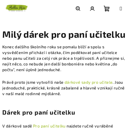
Přejít
na
obsah
Nákupn
Hledat
Přihlášení
Milý dárek pro paní učitelku
košík
Konec dalšího školního roku se pomalu blíží a spolu s
vysvědčením přichází i otázka, čím poděkovat paní učitelce
nebo panu učiteli za celý rok práce a trpělivosti. A přiznejme si,
najít něco, co nebude jen další bonboniéra nebo květina „do
počtu“, není úplně jednoduché.
Právě proto jsme vytvořili naše
dárkové sady pro učitele
. Jsou
jednoduché, praktické, krásně zabalené a hlavně vznikají ručně
v naší malé rodinné mýdlárně.
Dárek pro paní učitelku
V dárkové sadě
Pro paní učitelku
najdete ručně vyráběné