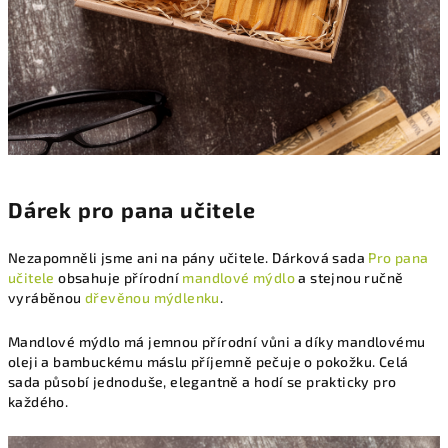
Dárek pro pana učitele
Nezapomněli jsme ani na pány učitele. Dárková sada
Pro pana
učitele
obsahuje přírodní
mandlové mýdlo
a stejnou ručně
vyráběnou
dřevěnou mýdlenku
.
Mandlové mýdlo má jemnou přírodní vůni a díky mandlovému
oleji a bambuckému máslu příjemně pečuje o pokožku. Celá
sada působí jednoduše, elegantně a hodí se prakticky pro
každého.