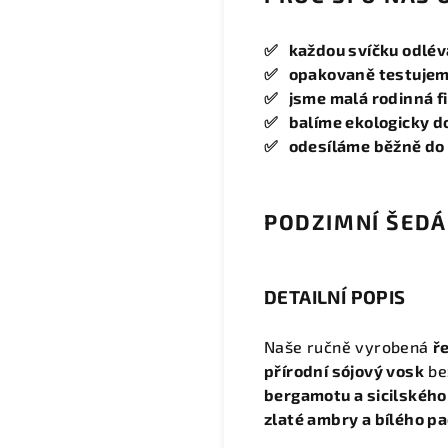
✅ každou svíčku odlév
✅ opakovaně testujeme 
✅ jsme malá rodinná f
✅ balíme ekologicky d
✅ odesíláme běžně do
PODZIMNÍ ŠEDÁ
DETAILNÍ POPIS
Naše ručně vyrobená
ř
přírodní sójový vosk
be
bergamotu a sicilského
zlaté ambry a bílého pa