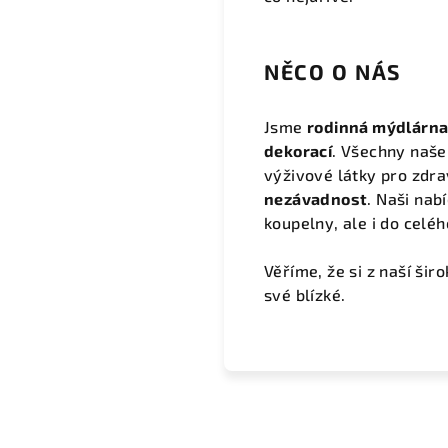
NĚCO O NÁS
Jsme
rodinná mýdlárn
dekorací
. Všechny naše
výživové látky pro zdr
nezávadnost
. Naši nabí
koupelny, ale i do celéh
Věříme, že si z naší ši
své blízké.