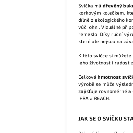
Svíčka má
dřevěný buk
korkovým kolečkem, kter
dílně z ekologického ko
vůči ohni. Vizuálně při
řemeslo.
Díky ruční výr
které ale nejsou na záv
K této svíčce si můžete 
jeho životnost i radost 
Celková
hmotnost
svíč
výrobě se může výsledn
zajišťuje rovnoměrné a 
IFRA a REACH.
JAK SE O SVÍČKU ST