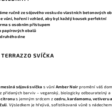
áme ručně ze sójového vosku do vlastních betonových ob
vůni, hoření i vzhled, aby byl každý kousek perfektní
irma s osobním přístupem
o papírových obalů
 druhého dne
 TERRAZZO SVÍČKA
emeslná sójová svíčka
s vůní
Amber Noir
promění váš domo
z přidaných barviv – veganský, biologicky odbouratelný a
 citronu
s jemným srdcem z
cedru, kardamomu, vetiveru 
čuli
. Výsledkem je hřejivá, sofistikovaná vůně s nádechem