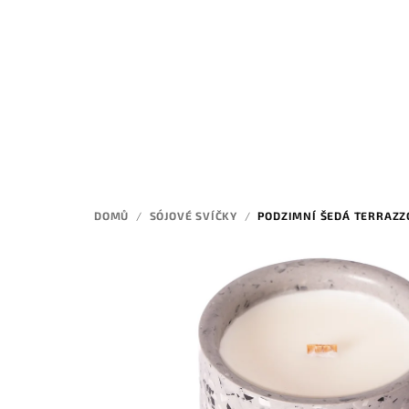
Přejít
na
obsah
DOMŮ
/
SÓJOVÉ SVÍČKY
/
PODZIMNÍ ŠEDÁ TERRAZZ