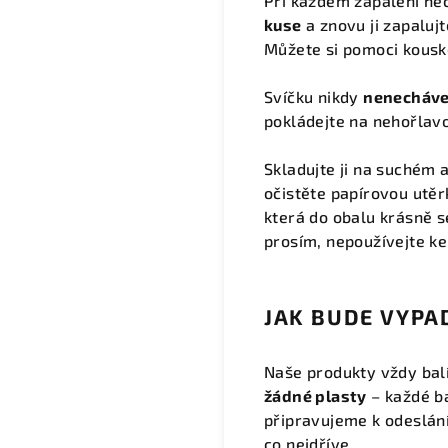
Při každém zapálení ne
kuse
a znovu ji zapaluj
Můžete si pomoci kousk
Svíčku nikdy
nenechávej
pokládejte na nehořlav
Skladujte ji na suchém 
očistěte papírovou utě
která do obalu krásně s
prosím, nepoužívejte ke
JAK BUDE VYPA
Naše produkty vždy ba
žádné plasty
– každé ba
připravujeme k odeslán
co nejdříve.