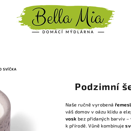
O SVÍČKA
Podzimní še
Naše ručně vyrobená
řemesl
váš domov v oázu klidu a el
vosk
bez přidaných barviv – 
k přírodě. Vůně kombinuje
sv