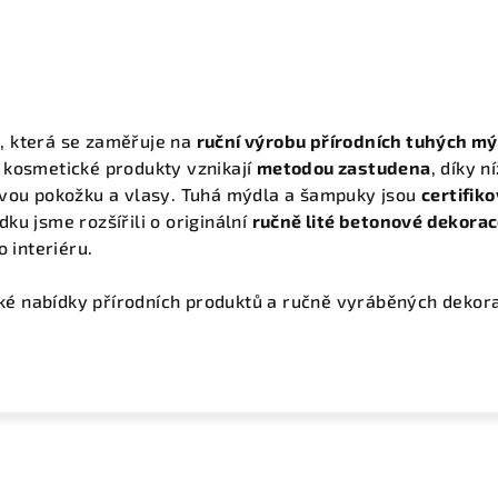
a
, která se zaměřuje na
ruční výrobu přírodních tuhých m
 kosmetické produkty vznikají
metodou zastudena
, díky 
avou pokožku a vlasy. Tuhá mýdla a šampuky jsou
certifik
dku jsme rozšířili o originální
ručně lité betonové dekora
o interiéru.
roké nabídky přírodních produktů a ručně vyráběných dekor