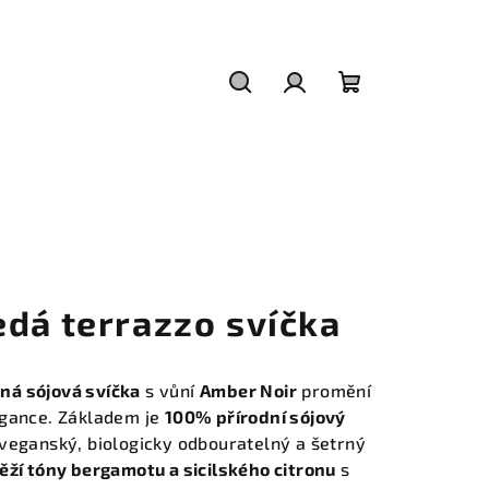
Hledat
Přihlášení
Nákupní
košík
dá terrazzo svíčka
ná sójová svíčka
s vůní
Amber Noir
promění
egance. Základem je
100% přírodní sójový
veganský, biologicky odbouratelný a šetrný
ěží tóny bergamotu a sicilského citronu
s