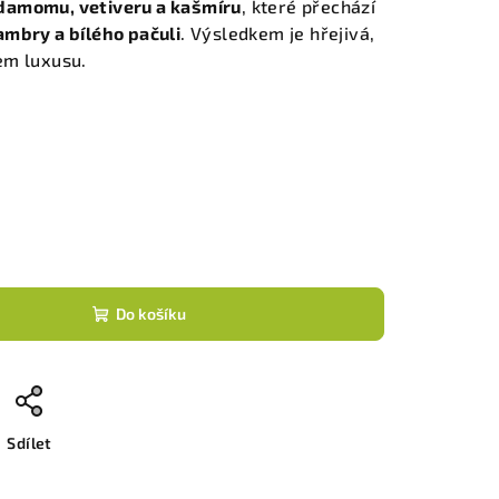
damomu, vetiveru a kašmíru
, které přechází
ambry a bílého pačuli
. Výsledkem je hřejivá,
em luxusu.
Do košíku
Sdílet