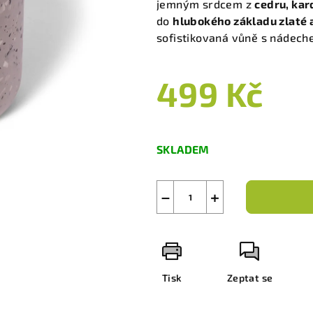
jemným srdcem z
cedru, kar
do
hlubokého základu zlaté 
sofistikovaná vůně s nádech
499 Kč
Měrná
cena:
SKLADEM
−
+
Tisk
Zeptat se