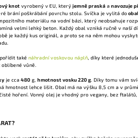
ový knot
vyrobený v EU, který
jemně praská
a
navozuje p
é brání poškrábání povrchu stolu. Svíčka je vylitá do
obal
mpozitního materiálu na vodní bázi, který neobsahuje rozp
pomíná velmi lehký beton. Každý obal vzniká ručně v naší d
obě je každý kus originál, a proto se na něm mohou vysky
adu.
pořídit také
náhradní voskovou náplň
, díky které jednodu
z oblíbené vůně.
ky
je cca
480
g,
hmotnost vosku 220 g
. Díky tomu vám sv
á hmotnost lehce lišit. Obal má na výšku 8,5 cm a v prů
čisté hoření.
Vonný olej je vhodný pro vegany, bez ftalátů,
ARAT?