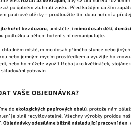
chte vosk
roztát až ke krajům
, aby svíčka hořela rovnomě
te až po úplném ztuhnutí vosku.
Před každým dalším zapál
em papírové utěrky – prodloužíte tím dobu hoření a přede
te hořet bez dozoru
, umístěte ji
mimo dosah dětí, domácí
ou podložku a během hoření s ní nemanipulujte.
a chladném místě, mimo dosah přímého slunce nebo jiných 
rkou nebo jemným mycím prostředkem a využijte ho znovu. 
edí, nebo ho můžete využít třeba jako květináček, stojánek
 skladování potravin.
DAT VAŠE OBJEDNÁVKA?
líme do
ekologických papírových obalů
, protože nám zálež
lení je plně recyklovatelné. Všechny výrobky projdou naš
í.
Objednávky odesíláme běžně následující pracovní den
,