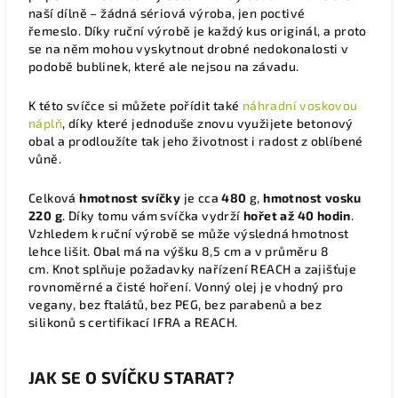
naší dílně – žádná sériová výroba, jen poctivé
řemeslo.
Díky ruční výrobě je každý kus originál, a proto
se na něm mohou vyskytnout drobné nedokonalosti v
podobě bublinek, které ale nejsou na závadu.
K této svíčce si můžete pořídit také
náhradní voskovou
náplň
, díky které jednoduše znovu využijete betonový
obal a prodloužíte tak jeho životnost i radost z oblíbené
vůně.
Celková
hmotnost
svíčky
je cca
480
g,
hmotnost vosku
220 g
. Díky tomu vám svíčka vydrží
hořet až 40 hodin
.
Vzhledem k ruční výrobě se může výsledná hmotnost
lehce lišit. Obal má na výšku 8,5 cm a v průměru 8
cm.
Knot splňuje požadavky nařízení REACH a zajišťuje
rovnoměrné a čisté hoření.
Vonný olej je vhodný pro
vegany, bez ftalátů, bez PEG, bez parabenů a bez
silikonů s certifikací IFRA a REACH.
JAK SE O SVÍČKU STARAT?