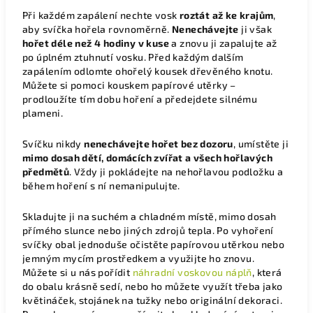
Při každém zapálení nechte vosk
roztát až ke krajům
,
aby svíčka hořela rovnoměrně.
Nenechávejte
ji však
hořet
déle než 4 hodiny v kuse
a znovu ji zapalujte až
po úplném ztuhnutí vosku.
Před každým dalším
zapálením odlomte ohořelý kousek dřevěného knotu.
Můžete si pomoci kouskem papírové utěrky –
prodloužíte tím dobu hoření a předejdete silnému
plameni.
Svíčku nikdy
nenechávejte hořet bez dozoru
, umístěte ji
mimo dosah dětí, domácích zvířat a všech hořlavých
předmětů
. Vždy ji pokládejte na nehořlavou podložku a
během hoření s ní nemanipulujte.
Skladujte ji na suchém a chladném místě, mimo dosah
přímého slunce nebo jiných zdrojů tepla. Po vyhoření
svíčky obal jednoduše očistěte papírovou utěrkou nebo
jemným mycím prostředkem a využijte ho znovu.
Můžete si u nás pořídit
náhradní voskovou náplň
, která
do obalu krásně sedí, nebo ho můžete využít třeba jako
květináček, stojánek na tužky nebo originální dekoraci.