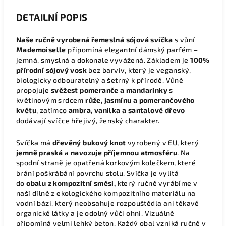
DETAILNÍ POPIS
Naše ručně vyrobená řemeslná sójová svíčka
s vůní
Mademoiselle
připomíná elegantní dámský parfém –
jemná, smyslná a dokonale vyvážená. Základem je
100%
přírodní sójový vosk
bez barviv, který je
veganský,
biologicky odbouratelný a šetrný k přírodě
.
Vůně
propojuje
svěžest pomeranče a mandarinky
s
květinovým srdcem
růže, jasmínu a pomerančového
květu
, zatímco
ambra, vanilka a santalové dřevo
dodávají svíčce hřejivý, ženský charakter.
Svíčka má
dřevěný bukový knot
vyrobený v EU, který
jemně praská
a
navozuje příjemnou atmosféru
. Na
spodní straně je opatřená korkovým kolečkem, které
brání poškrábání povrchu stolu. Svíčka je vylitá
do
obalu z kompozitní směsi
,
který ručně vyrábíme v
naší dílně z ekologického kompozitního materiálu na
vodní bázi, který neobsahuje rozpouštědla ani těkavé
organické látky a je odolný vůči ohni. Vizuálně
připomíná velmi lehký beton. Každý obal vzniká ručně v