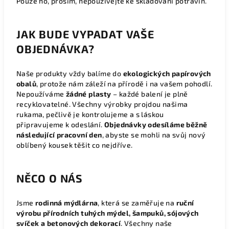
Pouze ho, prosím, nepoužívejte ke skladování potravin.
JAK BUDE VYPADAT VAŠE
OBJEDNÁVKA?
Naše produkty vždy balíme do
ekologických papírových
obalů
, protože nám záleží na přírodě i na vašem pohodlí.
Nepoužíváme
žádné plasty
– každé balení je plně
recyklovatelné. Všechny výrobky projdou našima
rukama, pečlivě je kontrolujeme a s láskou
připravujeme k odeslání.
Objednávky odesíláme běžně
následující pracovní den
, abyste se mohli na svůj nový
oblíbený kousek těšit co nejdříve.
NĚCO O NÁS
Jsme
rodinná mýdlárna
, která se zaměřuje na
ruční
výrobu přírodních tuhých mýdel, šampuků, sójových
svíček a betonových dekorací
. Všechny naše