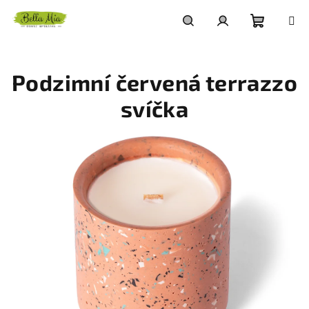
Přejít
na
obsah
Nákupn
Hledat
Přihlášení
Podzimní červená terrazzo
košík
svíčka