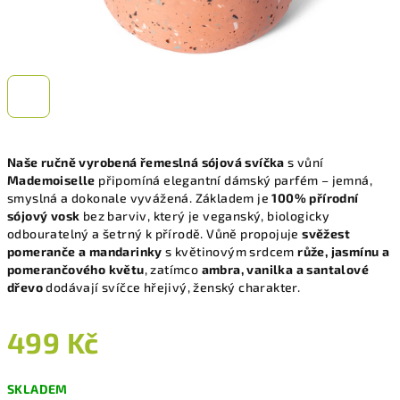
Naše ručně vyrobená řemeslná sójová svíčka
s vůní
Mademoiselle
připomíná elegantní dámský parfém – jemná,
smyslná a dokonale vyvážená. Základem je
100% přírodní
sójový vosk
bez barviv, který je
veganský, biologicky
odbouratelný a šetrný k přírodě
.
Vůně propojuje
svěžest
pomeranče a mandarinky
s květinovým srdcem
růže, jasmínu a
pomerančového květu
, zatímco
ambra, vanilka a santalové
dřevo
dodávají svíčce hřejivý, ženský charakter.
499 Kč
Měrná
SKLADEM
cena: