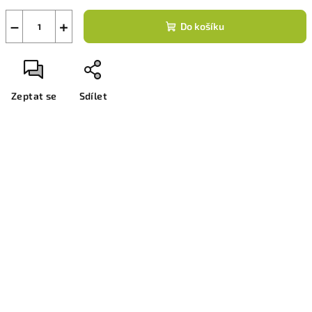
−
+
Do košíku
Zeptat se
Sdílet