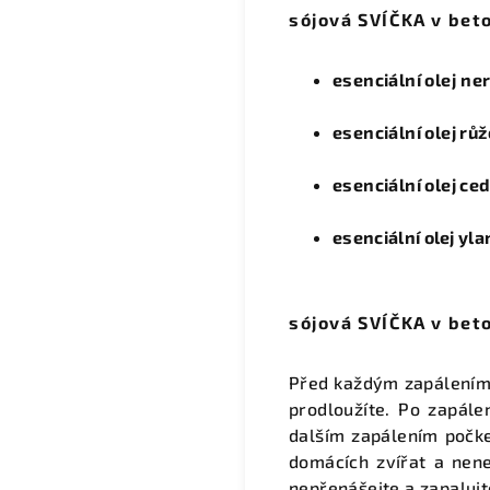
sójová SVÍČKA v bet
esenciální olej
ner
esenciální olej rů
esenciální olej ce
esenciální olej yl
sójová SVÍČKA v bet
Před každým zapálením 
prodloužíte. Po zapále
dalším zapálením počke
domácích zvířat a nene
nepřenášejte a zapalujt