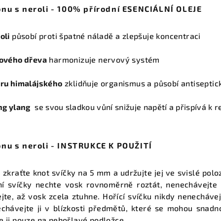
onu s neroli - 100% přírodní ESENCIÁLNÍ OLEJE
oli
působí proti špatné náladě a zlepšuje koncentraci
žového dřeva
harmonizuje nervový systém
dru himalájského
zklidňuje organismus a působí antiseptic
ang ylang
se svou sladkou vůní snižuje napětí a přispívá k r
onu s neroli - INSTRUKCE K POUŽITÍ
zkraťte knot svíčky na 5 mm
a udržujte jej ve svislé pol
ní svíčky nechte vosk rovnoměrně roztát, nenechávejte 
jte, až vosk zcela ztuhne. Hořící svíčku nikdy nenecháve
chávejte ji v blízkosti předmětů, které se mohou snadno 
e ji pouze na nehořlavé podložce.