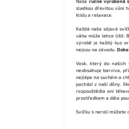
Naše
ručně vyrobená s
sladkou dřevitou vůni t
klidu a relaxace.
Každá naše sójová sví
váha může lehce lišit. 
výrobě je každý kus or
nejsou na závadu.
Doba
Vosk, který do našich
neobsahuje barviva, p
nejlépe na suchém a chl
pochází z naší dílny. E
rozpouštědla ani těkav
prostředkem a dále pou
Svíčku s neroli můžete 