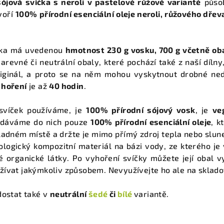
ójová svíčka s neroli v pastelově růžové variantě
působ
voří
100% přírodní esenciální oleje neroli, růžového dře
čka má uvedenou
hmotnost 230 g vosku, 700 g včetně ob
Barevné či neutrální obaly, které pochází také z naší díln
iginál, a proto se na něm mohou vyskytnout drobné ned
 hoření
je až
40 hodin
.
 svíček používáme, je
100% přírodní sójový vosk
, je
ve
řidáváme do nich pouze
100% přírodní esenciální oleje
, k
adném místě a držte je mimo přímý zdroj tepla nebo slunečn
kologický kompozitní materiál na bázi vody, ze kterého je
é organické látky. Po vyhoření svíčky můžete její obal
žívat jakýmkoliv způsobem. Nevyužívejte ho ale na sklado
dostat také v
neutrální
šedé
či
bílé
variantě.