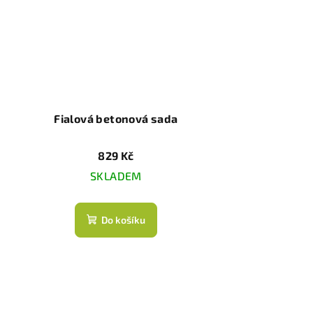
Fialová betonová sada
829 Kč
SKLADEM
Do košíku