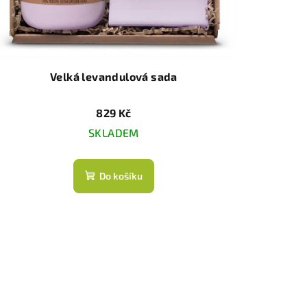
Velká levandulová sada
829 Kč
SKLADEM
Do košíku