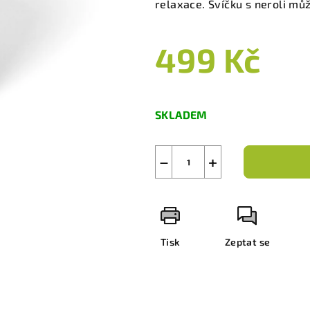
relaxace. Svíčku s neroli může
499 Kč
Měrná
cena:
SKLADEM
−
+
Tisk
Zeptat se