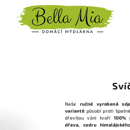
Sví
Naše
ručně vyrobená sój
variantě
působí proti špatné
dřevitou vůni tvoří
100% p
dřeva, cedru himalájské