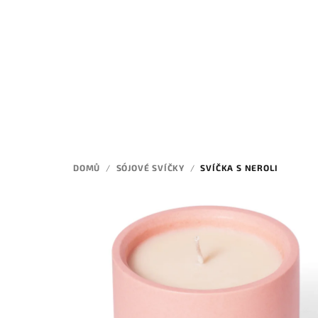
Přejít
na
obsah
DOMŮ
/
SÓJOVÉ SVÍČKY
/
SVÍČKA S NEROLI