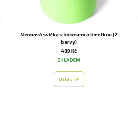
Neonová svíčka s kokosem a limetkou (2
barvy)
499 Kč
SKLADEM
Detail