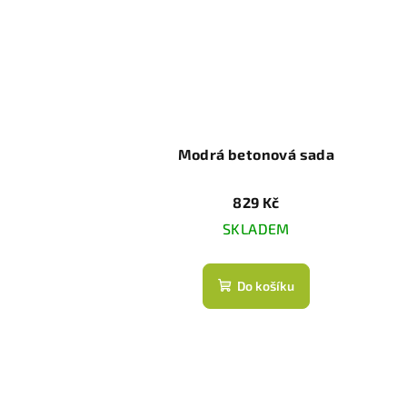
Modrá betonová sada
829 Kč
SKLADEM
Do košíku