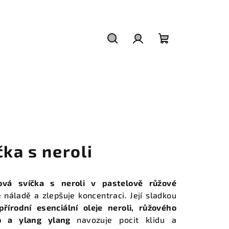
Hledat
Přihlášení
Nákupní
košík
čka s neroli
ová svíčka s neroli v pastelově růžové
 náladě a zlepšuje koncentraci. Její sladkou
řírodní esenciální oleje neroli, růžového
ho a ylang ylang
navozuje pocit klidu a