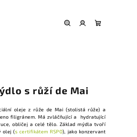
Hledat
Přihlášení
Nákupní
košík
ýdlo s růží de Mai
ální oleje z růže de Mai (stolistá růže) a
eno filigránem. Má zvláčňující a hydratující
uce, obličej a celé tělo.
Základ mýdla tvoří
 olej (
s certifikátem RSPO
), jako konzervant