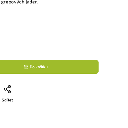
 grepových jader.
Do košíku
Sdílet