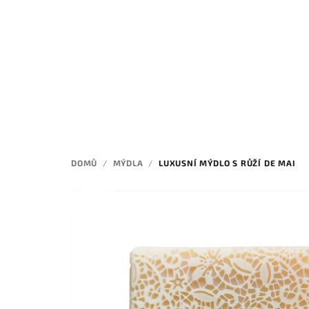
Přejít
na
obsah
DOMŮ
/
MÝDLA
/
LUXUSNÍ MÝDLO S RŮŽÍ DE MAI