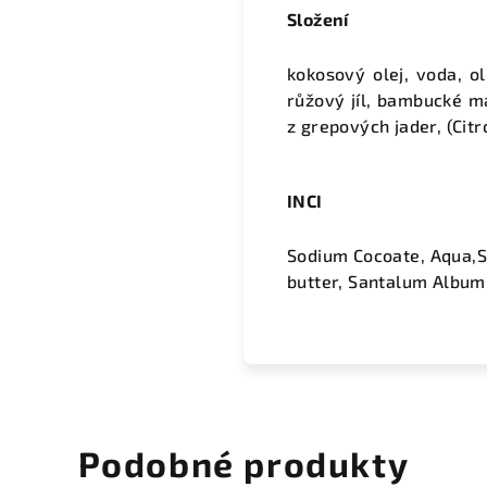
Složení
kokosový olej, voda, ol
růžový jíl, bambucké má
z grepových jader, (Citr
INCI
Sodium Cocoate, Aqua,So
butter, Santalum Album, 
Podobné produkty