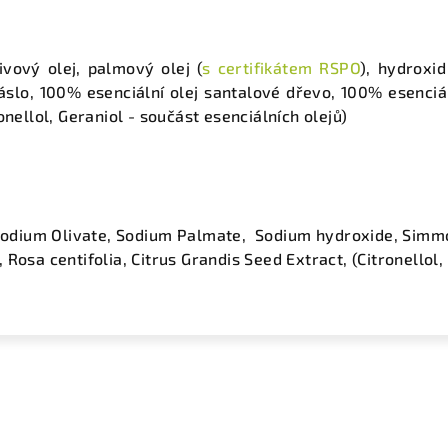
ivový olej, palmový olej (
s certifikátem RSPO
), hydroxid
slo, 100% esenciální olej santalové dřevo, 100% esenciál
onellol, Geraniol - součást esenciálních olejů)
dium Olivate, Sodium Palmate, Sodium hydroxide, Simmonds
Rosa centifolia, Citrus Grandis Seed Extract, (Citronellol,