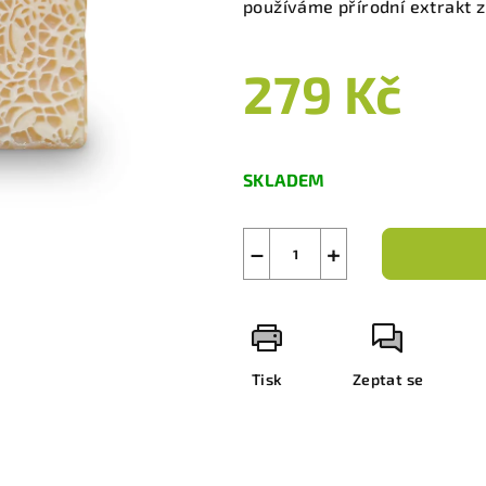
používáme přírodní extrakt z
279 Kč
Měrná
cena:
SKLADEM
−
+
Tisk
Zeptat se