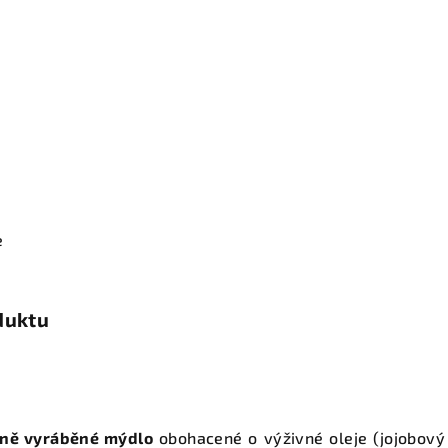
e
duktu
čně vyráběné mýdlo
obohacené o výživné oleje (jojobový