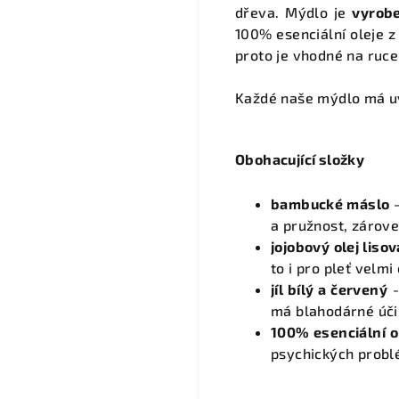
dřeva. Mýdlo je
vyrob
100% esenciální oleje z
proto je vhodné na ruce,
Každé naše mýdlo má 
Obohacující složky
bambucké máslo
-
a pružnost, zárove
jojobový olej lis
to i pro pleť velm
jíl bílý a červený
-
má blahodárné úči
100% esenciální o
psychických problé