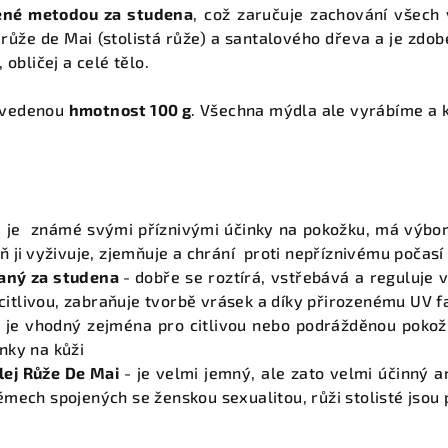
ené metodou za studena
, což zaručuje zachování všech 
 růže de Mai (stolistá růže) a santalového dřeva a je zdob
 obličej a celé tělo.
uvedenou
hmotnost 100 g
. Všechna mýdla ale vyrábíme a kr
 je známé svými příznivými účinky na pokožku, má výbor
ň ji
vyživuje, zjemňuje a chrání proti nepříznivému počasí
ovaný za studena
-
dobře se roztírá, vstřebává a reguluje 
i citlivou, zabraňuje tvorbě vrásek a díky přirozenému UV
 je vhodný zejména pro citlivou nebo podrážděnou pokožku
nky na kůži
lej Růže De Mai
- je velmi jemný, ale zato velmi účinný a
mech spojených se ženskou sexualitou, růži stolisté jsou p